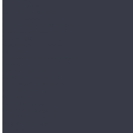
Круги и подложки
Пасты полировальные
Полировка металлов
Подготовительные материалы
Шлифовальные материалы
Электроника
Зарядные устройства и кабели
Наушники
Батарейки и внешние аккумуляторы
Прочее
Визитки парковочные
Держатели для телефона
Провода для прикуривателя
Тросы и стяжки груза
Сувениры
Наборы для ухода
Клипсы и предохранители
Технические жидкости
Органайзеры и сумки
Подарочная упаковка