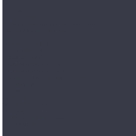
Аксессуары
Аппликаторы
Кисти и щетки
Микрофибры, салфетки, варежки, губки
Триггеры, емкости и ведра
Другое
Акционные товары
Реставрация кожи
Краска для кожи
Средства для чистки кожи
Средства для ремонта кожи
Инструменты для реставрации кожи
Мойка и уход
Интерьер
Экстерьер
Защитные покрытия
Для стекол
Керамика и жидкое стекло
Воски, кварцы и др
Пленки