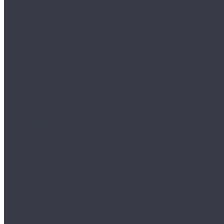
Сребки/выгонки/ракеля
Тонировочные
Бронепленки
Инструменты для пленок
Ножи и лезвия
Составы для установки пленок
Реставрация стекол
Расходные материалы для реставрации стекол
Инструменты для реставрации стекол
Оборудование
Торнадоры
Полировальные машинки
Фонари
Турбосушки и озонаторы
Оборудование для моек
Распылители
Инструменты
Автосвет
Лампы светодиодные
Лампы галогенные
Полировка