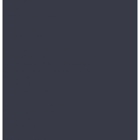
Воски, кварцы и др
Пленки
Сребки/выгонки/ракеля
Тонировочные
Бронепленки
Инструменты для пленок
Ножи и лезвия
Составы для установки пленок
Реставрация стекол
Расходные материалы для реставрации стекол
Инструменты для реставрации стекол
Оборудование
Торнадоры
Полировальные машинки
Фонари
Турбосушки и озонаторы
Оборудование для моек
Распылители
Инструменты
Автосвет
Лампы светодиодные