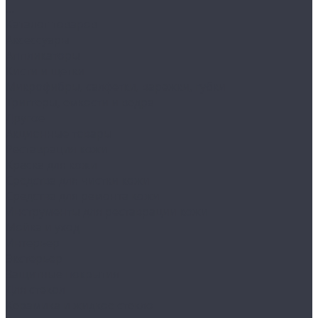
...
Каталог товаров
Аксессуары
Аппликаторы
Кисти и щетки
Микрофибры, салфетки, варежки, губки
Триггеры, емкости и ведра
Другое
Акционные товары
Реставрация кожи
Краска для кожи
Средства для чистки кожи
Средства для ремонта кожи
Инструменты для реставрации кожи
Мойка и уход
Интерьер
Экстерьер
Защитные покрытия
Для стекол
Керамика и жидкое стекло