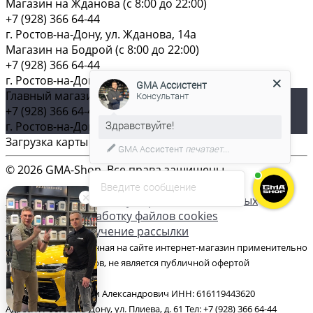
Магазин на Жданова (c 8:00 до 22:00)
+7 (928) 366 64-44
г. Ростов-на-Дону, ул. Жданова, 14а
Магазин на Бодрой (c 8:00 до 22:00)
+7 (928) 366 64-44
г. Ростов-на-Дону, ул. Бодрая, 129
GMA Ассистент
Главный магазин (c 8:00 до 22:00)
Консультант
+7 (928) 366 64-44
г. Ростов-на-Дону, ул. Плиева, д. 61
Загрузка карты ...
GMA Ассистент
печатает...
© 2026 GMA-Shop, Все права защищены
Введите сообщение
Согласие на обработку персональных данных
Согласие на обработку файлов cookies
Согласие на получение рассылки
Цена товаров, указанная на сайте интернет-магазин применительно
к каждому из их видов, не является публичной офертой
ИП Гончаров Максим Александрович ИНН: 616119443620
Адрес: г. Ростов-на-Дону, ул. Плиева, д. 61 Тел: +7 (928) 366 64-44