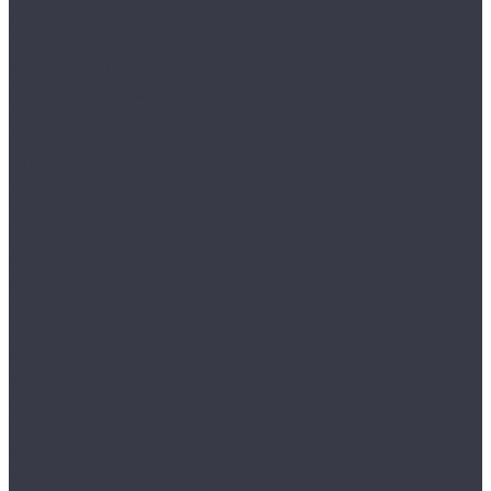
Лампы галогенные
Полировка
Круги и подложки
Пасты полировальные
Полировка металлов
Подготовительные материалы
Шлифовальные материалы
Электроника
Зарядные устройства и кабели
Наушники
Батарейки и внешние аккумуляторы
Прочее
Визитки парковочные
Держатели для телефона
Провода для прикуривателя
Тросы и стяжки груза
Сувениры
Наборы для ухода
Клипсы и предохранители
Технические жидкости