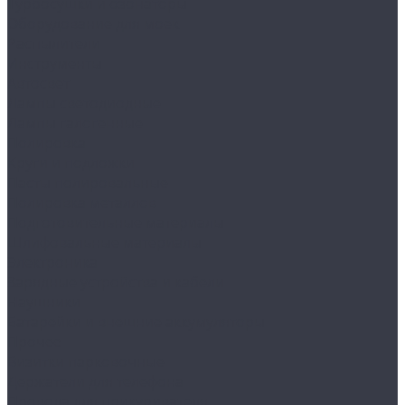
Турбосушки и озонаторы
Оборудование для моек
Распылители
Инструменты
Автосвет
Лампы светодиодные
Лампы галогенные
Полировка
Круги и подложки
Пасты полировальные
Полировка металлов
Подготовительные материалы
Шлифовальные материалы
Электроника
Зарядные устройства и кабели
Наушники
Батарейки и внешние аккумуляторы
Прочее
Визитки парковочные
Держатели для телефона
Провода для прикуривателя