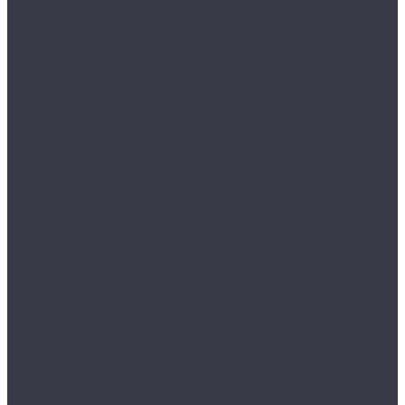
Интерьер
Экстерьер
Защитные покрытия
Для стекол
Керамика и жидкое стекло
Воски, кварцы и др
Пленки
Сребки/выгонки/ракеля
Тонировочные
Бронепленки
Инструменты для пленок
Ножи и лезвия
Составы для установки пленок
Реставрация стекол
Расходные материалы для реставрации стекол
Инструменты для реставрации стекол
Оборудование
Торнадоры
Полировальные машинки
Фонари