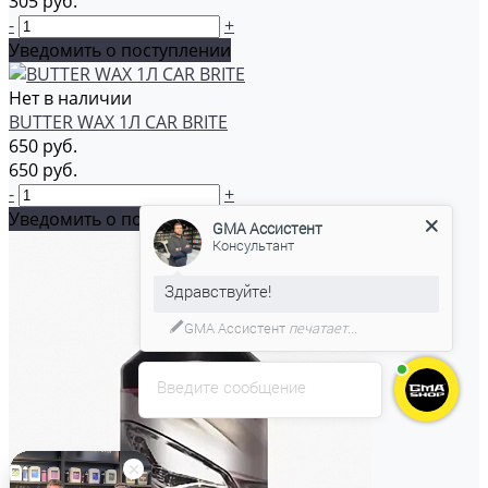
305 руб.
-
+
Уведомить о поступлении
Нет в наличии
BUTTER WAX 1Л CAR BRITE
650 руб.
650 руб.
GMA Ассистент
-
+
Консультант
Уведомить о поступлении
С удовольствием помогу вам в
выборе товара.
Введите сообщение