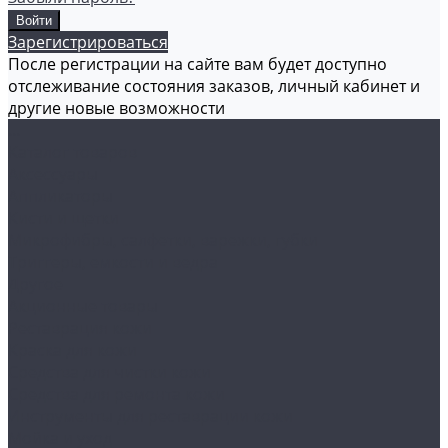
Зарегистрироваться
После регистрации на сайте вам будет доступно
отслеживание состояния заказов, личный кабинет и
другие новые возможности
...
Каталог товаров
Аксессуары
Аппликаторы
Кисти и щетки
Микрофибры, салфетки, варежки, губки
Триггеры, емкости и ведра
Другое
Акционные товары
Реставрация кожи
Краска для кожи
Средства для чистки кожи
Средства для ремонта кожи
Инструменты для реставрации кожи
Мойка и уход