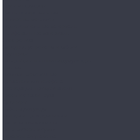
Круги и подложки
Пасты полировальные
Полировка металлов
Подготовительные материалы
Шлифовальные материалы
Электроника
Зарядные устройства и кабели
Наушники
Батарейки и внешние аккумуляторы
Прочее
Визитки парковочные
Держатели для телефона
Провода для прикуривателя
Тросы и стяжки груза
Сувениры
Наборы для ухода
Клипсы и предохранители
Технические жидкости
Органайзеры и сумки
Подарочная упаковка