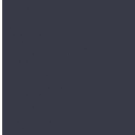
Сребки/выгонки/ракеля
Тонировочные
Бронепленки
Инструменты для пленок
Ножи и лезвия
Составы для установки пленок
Реставрация стекол
Расходные материалы для реставрации стекол
Инструменты для реставрации стекол
Оборудование
Торнадоры
Полировальные машинки
Фонари
Турбосушки и озонаторы
Оборудование для моек
Распылители
Инструменты
Автосвет
Лампы светодиодные
Лампы галогенные
Полировка