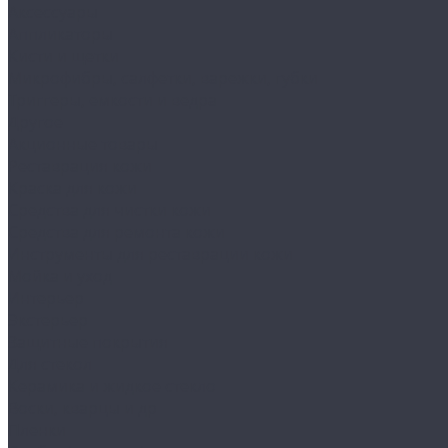
Аксессуары
Аппликаторы
Кисти и щетки
Микрофибры, салфетки, варежки, губки
Триггеры, емкости и ведра
Другое
Акционные товары
Реставрация кожи
Краска для кожи
Средства для чистки кожи
Средства для ремонта кожи
Инструменты для реставрации кожи
Мойка и уход
Интерьер
Экстерьер
Защитные покрытия
Для стекол
Керамика и жидкое стекло
Воски, кварцы и др
Пленки