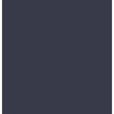
Воски, кварцы и др
Пленки
Сребки/выгонки/ракеля
Тонировочные
Бронепленки
Инструменты для пленок
Ножи и лезвия
Составы для установки пленок
Реставрация стекол
Расходные материалы для реставрации стекол
Инструменты для реставрации стекол
Оборудование
Торнадоры
Полировальные машинки
Фонари
Турбосушки и озонаторы
Оборудование для моек
Распылители
Инструменты
Автосвет
Лампы светодиодные