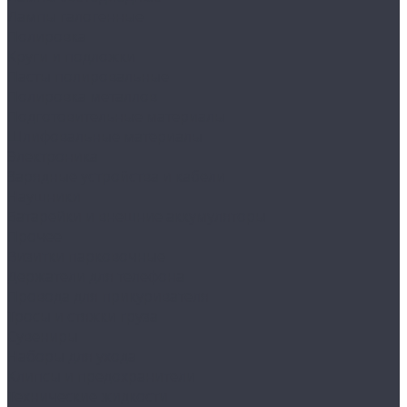
Лампы галогенные
Полировка
Круги и подложки
Пасты полировальные
Полировка металлов
Подготовительные материалы
Шлифовальные материалы
Электроника
Зарядные устройства и кабели
Наушники
Батарейки и внешние аккумуляторы
Прочее
Визитки парковочные
Держатели для телефона
Провода для прикуривателя
Тросы и стяжки груза
Сувениры
Наборы для ухода
Клипсы и предохранители
Технические жидкости