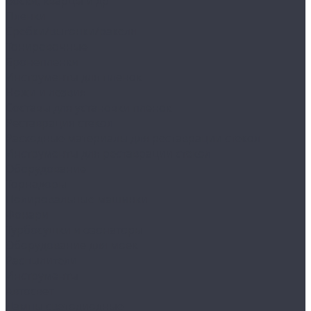
Воски, кварцы и др
Пленки
Сребки/выгонки/ракеля
Тонировочные
Бронепленки
Инструменты для пленок
Ножи и лезвия
Составы для установки пленок
Реставрация стекол
Расходные материалы для реставрации стекол
Инструменты для реставрации стекол
Оборудование
Торнадоры
Полировальные машинки
Фонари
Турбосушки и озонаторы
Оборудование для моек
Распылители
Инструменты
Автосвет
Лампы светодиодные