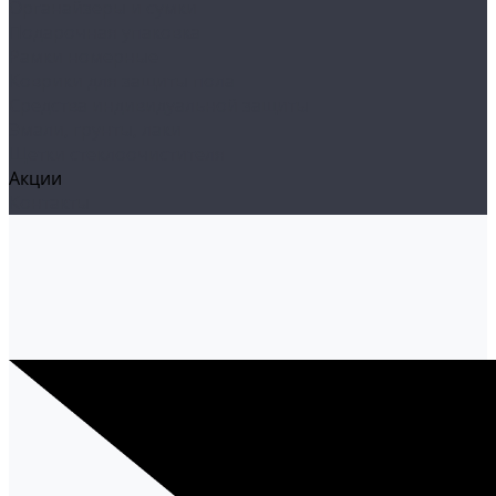
Органайзеры и сумки
Подарочная упаковка
Рамки номерные
Коврики для защиты пола
Средства индивидуальной защиты
Эмали, грунты, лаки
Щетки стеклоочистителя
Акции
Контакты