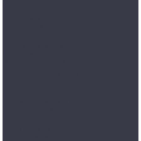
Лампы галогенные
Полировка
Круги и подложки
Пасты полировальные
Полировка металлов
Подготовительные материалы
Шлифовальные материалы
Электроника
Зарядные устройства и кабели
Наушники
Батарейки и внешние аккумуляторы
Прочее
Визитки парковочные
Держатели для телефона
Провода для прикуривателя
Тросы и стяжки груза
Сувениры
Наборы для ухода
Клипсы и предохранители
Технические жидкости