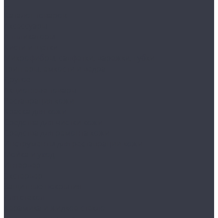
...
Каталог товаров
Аксессуары
Аппликаторы
Кисти и щетки
Микрофибры, салфетки, варежки, губки
Триггеры, емкости и ведра
Другое
Акционные товары
Реставрация кожи
Краска для кожи
Средства для чистки кожи
Средства для ремонта кожи
Инструменты для реставрации кожи
Мойка и уход
Интерьер
Экстерьер
Защитные покрытия
Для стекол
Керамика и жидкое стекло