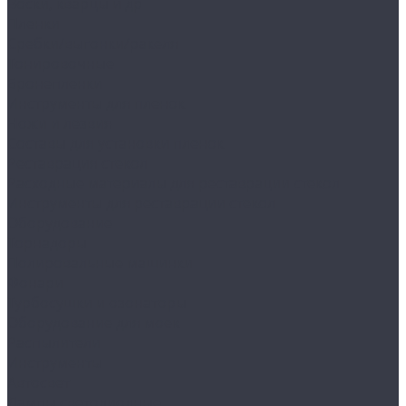
Воски, кварцы и др
Пленки
Сребки/выгонки/ракеля
Тонировочные
Бронепленки
Инструменты для пленок
Ножи и лезвия
Составы для установки пленок
Реставрация стекол
Расходные материалы для реставрации стекол
Инструменты для реставрации стекол
Оборудование
Торнадоры
Полировальные машинки
Фонари
Турбосушки и озонаторы
Оборудование для моек
Распылители
Инструменты
Автосвет
Лампы светодиодные