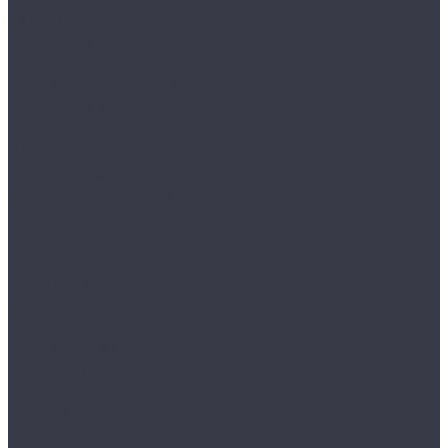
Лампы галогенные
Полировка
Круги и подложки
Пасты полировальные
Полировка металлов
Подготовительные материалы
Шлифовальные материалы
Электроника
Зарядные устройства и кабели
Наушники
Батарейки и внешние аккумуляторы
Прочее
Визитки парковочные
Держатели для телефона
Провода для прикуривателя
Тросы и стяжки груза
Сувениры
Наборы для ухода
Клипсы и предохранители
Технические жидкости