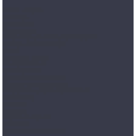
...
Каталог товаров
Аксессуары
Аппликаторы
Кисти и щетки
Микрофибры, салфетки, варежки, губки
Триггеры, емкости и ведра
Другое
Акционные товары
Реставрация кожи
Краска для кожи
Средства для чистки кожи
Средства для ремонта кожи
Инструменты для реставрации кожи
Мойка и уход
Интерьер
Экстерьер
Защитные покрытия
Для стекол
Керамика и жидкое стекло