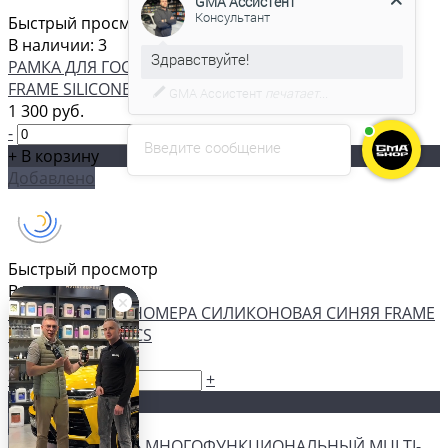
Быстрый просмотр
В наличии: 3
С удовольствием помогу вам в
РАМКА ДЛЯ ГОСНОМЕРА СИЛИКОНОВАЯ ЖЕЛТАЯ
выборе товара.
FRAME SILICONE YELLOW RCS
1 300 руб.
-
+
Введите сообщение
+ В корзину
Добавлено
Быстрый просмотр
В наличии: 3
РАМКА ДЛЯ ГОСНОМЕРА СИЛИКОНОВАЯ СИНЯЯ FRAME
SILICONE BLUE RCS
1 300 руб.
-
+
+ В корзину
Добавлено