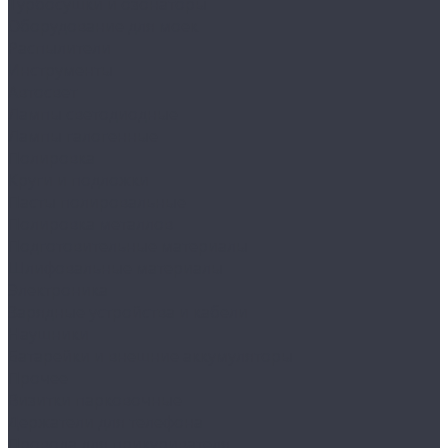
Турбосушки и озонаторы
Оборудование для моек
Распылители
Инструменты
Автосвет
Лампы светодиодные
Лампы галогенные
Полировка
Круги и подложки
Пасты полировальные
Полировка металлов
Подготовительные материалы
Шлифовальные материалы
Электроника
Зарядные устройства и кабели
Наушники
Батарейки и внешние аккумуляторы
Прочее
Визитки парковочные
Держатели для телефона
Провода для прикуривателя