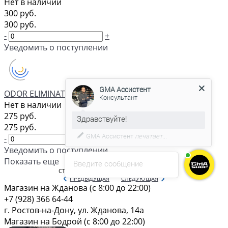
Нет в наличии
300 руб.
300 руб.
-
+
Уведомить о поступлении
GMA Ассистент
Консультант
ODOR ELIMINATOR 500МЛ AUTO MAGIC
Нет в наличии
275 руб.
С удовольствием помогу вам в
275 руб.
выборе товара.
-
+
Уведомить о поступлении
Показать еще
Введите сообщение
СТРАНИЦЫ:
1
...
3
4
5
6
7
...
10
ПРЕДЫДУЩАЯ
СЛЕДУЮЩАЯ
Магазин на Жданова (c 8:00 до 22:00)
+7 (928) 366 64-44
г. Ростов-на-Дону, ул. Жданова, 14а
Магазин на Бодрой (c 8:00 до 22:00)