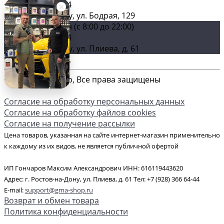
+7 (928) 366 64-44
г. Ростов-на-Дону, ул. Бодрая, 129
Главный магазин (c 8:00 до 22:00)
+7 (928) 366 64-44
г. Ростов-на-Дону, ул. Плиева, д. 61
Загрузка карты ...
© 2026 GMA-Shop, Все права защищены
Согласие на обработку персональных данных
Согласие на обработку файлов cookies
Согласие на получение рассылки
Цена товаров, указанная на сайте интернет-магазин применительно
к каждому из их видов, не является публичной офертой
ИП Гончаров Максим Александрович ИНН: 616119443620
Адрес: г. Ростов-на-Дону, ул. Плиева, д. 61 Тел: +7 (928) 366 64-44
E-mail:
support@gma-shop.ru
Возврат и обмен товара
Политика конфиденциальности