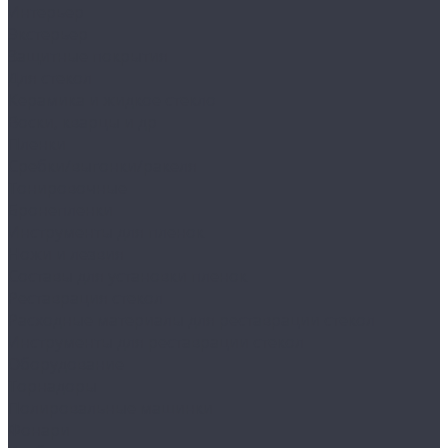
Интерьер
Экстерьер
Защитные покрытия
Для стекол
Керамика и жидкое стекло
Воски, кварцы и др
Пленки
Сребки/выгонки/ракеля
Тонировочные
Бронепленки
Инструменты для пленок
Ножи и лезвия
Составы для установки пленок
Реставрация стекол
Расходные материалы для реставрации стекол
Инструменты для реставрации стекол
Оборудование
Торнадоры
Полировальные машинки
Фонари