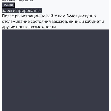
Зарегистрироваться
После регистрации на сайте вам будет доступно
отслеживание состояния заказов, личный кабинет и
другие новые возможности
...
Каталог товаров
Аксессуары
Аппликаторы
Кисти и щетки
Микрофибры, салфетки, варежки, губки
Триггеры, емкости и ведра
Другое
Акционные товары
Реставрация кожи
Краска для кожи
Средства для чистки кожи
Средства для ремонта кожи
Инструменты для реставрации кожи
Мойка и уход