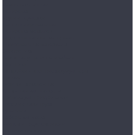
Лампы галогенные
Полировка
Круги и подложки
Пасты полировальные
Полировка металлов
Подготовительные материалы
Шлифовальные материалы
Электроника
Зарядные устройства и кабели
Наушники
Батарейки и внешние аккумуляторы
Прочее
Визитки парковочные
Держатели для телефона
Провода для прикуривателя
Тросы и стяжки груза
Сувениры
Наборы для ухода
Клипсы и предохранители
Технические жидкости