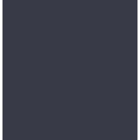
...
Каталог товаров
Аксессуары
Аппликаторы
Кисти и щетки
Микрофибры, салфетки, варежки, губки
Триггеры, емкости и ведра
Другое
Акционные товары
Реставрация кожи
Краска для кожи
Средства для чистки кожи
Средства для ремонта кожи
Инструменты для реставрации кожи
Мойка и уход
Интерьер
Экстерьер
Защитные покрытия
Для стекол
Керамика и жидкое стекло