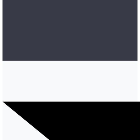
Органайзеры и сумки
Подарочная упаковка
Рамки номерные
Коврики для защиты пола
Средства индивидуальной защиты
Эмали, грунты, лаки
Щетки стеклоочистителя
Акции
Контакты