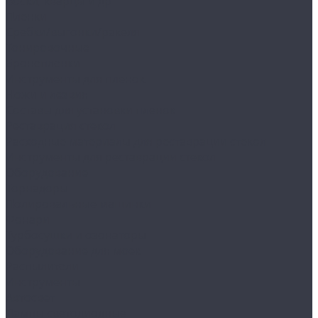
Воски, кварцы и др
Пленки
Сребки/выгонки/ракеля
Тонировочные
Бронепленки
Инструменты для пленок
Ножи и лезвия
Составы для установки пленок
Реставрация стекол
Расходные материалы для реставрации стекол
Инструменты для реставрации стекол
Оборудование
Торнадоры
Полировальные машинки
Фонари
Турбосушки и озонаторы
Оборудование для моек
Распылители
Инструменты
Автосвет
Лампы светодиодные