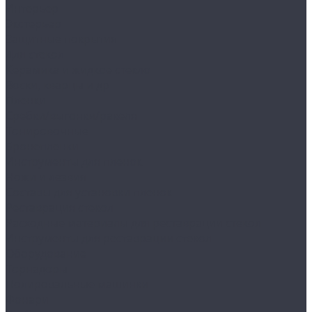
Интерьер
Экстерьер
Защитные покрытия
Для стекол
Керамика и жидкое стекло
Воски, кварцы и др
Пленки
Сребки/выгонки/ракеля
Тонировочные
Бронепленки
Инструменты для пленок
Ножи и лезвия
Составы для установки пленок
Реставрация стекол
Расходные материалы для реставрации стекол
Инструменты для реставрации стекол
Оборудование
Торнадоры
Полировальные машинки
Фонари