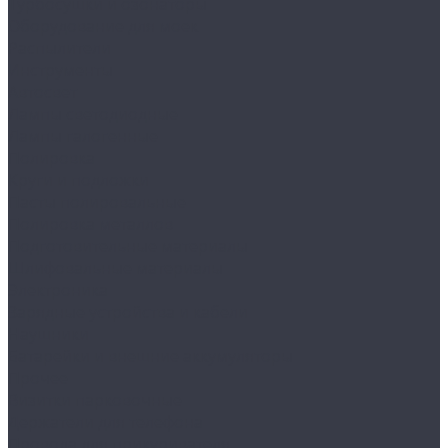
Турбосушки и озонаторы
Оборудование для моек
Распылители
Инструменты
Автосвет
Лампы светодиодные
Лампы галогенные
Полировка
Круги и подложки
Пасты полировальные
Полировка металлов
Подготовительные материалы
Шлифовальные материалы
Электроника
Зарядные устройства и кабели
Наушники
Батарейки и внешние аккумуляторы
Прочее
Визитки парковочные
Держатели для телефона
Провода для прикуривателя