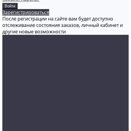
Зарегистрироваться
После регистрации на сайте вам будет доступно
отслеживание состояния заказов, личный кабинет и
другие новые возможности
...
Каталог товаров
Аксессуары
Аппликаторы
Кисти и щетки
Микрофибры, салфетки, варежки, губки
Триггеры, емкости и ведра
Другое
Акционные товары
Реставрация кожи
Краска для кожи
Средства для чистки кожи
Средства для ремонта кожи
Инструменты для реставрации кожи
Мойка и уход