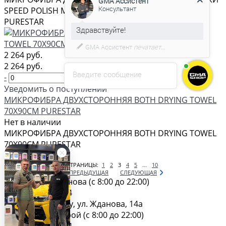
SPEED POLISH MULTI PORPOSE TOWEL 35Х40СМ
PURESTAR
С удовольствием помогу вам в
выборе товара.
2 264 руб.
2 264 руб.
Введите сообщение
-
+
Уведомить о поступлении
МИКРОФИБРА ДВУХСТОРОННЯЯ BOTH DRYING TOWEL
70Х90СМ PURESTAR
Нет в наличии
МИКРОФИБРА ДВУХСТОРОННЯЯ BOTH DRYING TOWEL
70Х90СМ PURESTAR
Показать еще
СТРАНИЦЫ:
1
2
3
4
5
...
10
ПРЕДЫДУЩАЯ
СЛЕДУЮЩАЯ
Магазин на Жданова (c 8:00 до 22:00)
+7 (928) 366 64-44
г. Ростов-на-Дону, ул. Жданова, 14а
Магазин на Бодрой (c 8:00 до 22:00)