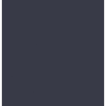
...
Каталог товаров
Аксессуары
Аппликаторы
Кисти и щетки
Микрофибры, салфетки, варежки, губки
Триггеры, емкости и ведра
Другое
Акционные товары
Реставрация кожи
Краска для кожи
Средства для чистки кожи
Средства для ремонта кожи
Инструменты для реставрации кожи
Мойка и уход
Интерьер
Экстерьер
Защитные покрытия
Для стекол
Керамика и жидкое стекло