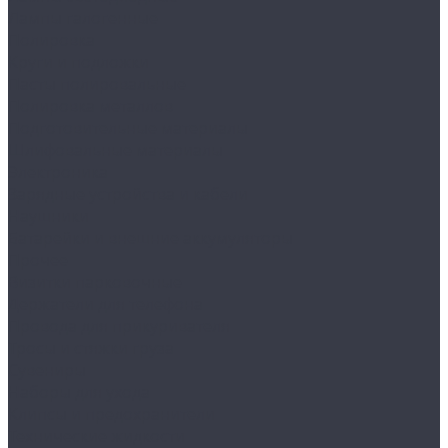
Лампы галогенные
Полировка
Круги и подложки
Пасты полировальные
Полировка металлов
Подготовительные материалы
Шлифовальные материалы
Электроника
Зарядные устройства и кабели
Наушники
Батарейки и внешние аккумуляторы
Прочее
Визитки парковочные
Держатели для телефона
Провода для прикуривателя
Тросы и стяжки груза
Сувениры
Наборы для ухода
Клипсы и предохранители
Технические жидкости