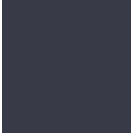
Воски, кварцы и др
Пленки
Сребки/выгонки/ракеля
Тонировочные
Бронепленки
Инструменты для пленок
Ножи и лезвия
Составы для установки пленок
Реставрация стекол
Расходные материалы для реставрации стекол
Инструменты для реставрации стекол
Оборудование
Торнадоры
Полировальные машинки
Фонари
Турбосушки и озонаторы
Оборудование для моек
Распылители
Инструменты
Автосвет
Лампы светодиодные