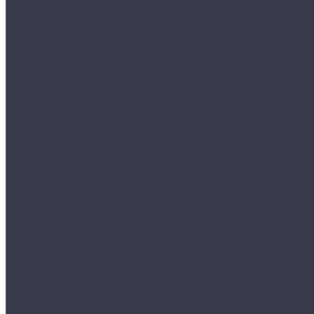
Аксессуары
Аппликаторы
Кисти и щетки
Микрофибры, салфетки, варежки, губки
Триггеры, емкости и ведра
Другое
Акционные товары
Реставрация кожи
Краска для кожи
Средства для чистки кожи
Средства для ремонта кожи
Инструменты для реставрации кожи
Мойка и уход
Интерьер
Экстерьер
Защитные покрытия
Для стекол
Керамика и жидкое стекло
Воски, кварцы и др
Пленки