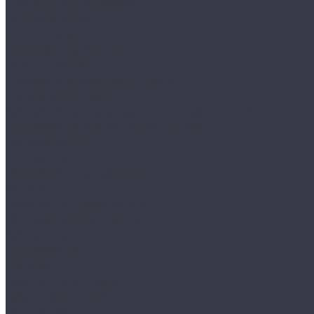
Сребки/выгонки/ракеля
Тонировочные
Бронепленки
Инструменты для пленок
Ножи и лезвия
Составы для установки пленок
Реставрация стекол
Расходные материалы для реставрации стекол
Инструменты для реставрации стекол
Оборудование
Торнадоры
Полировальные машинки
Фонари
Турбосушки и озонаторы
Оборудование для моек
Распылители
Инструменты
Автосвет
Лампы светодиодные
Лампы галогенные
Полировка