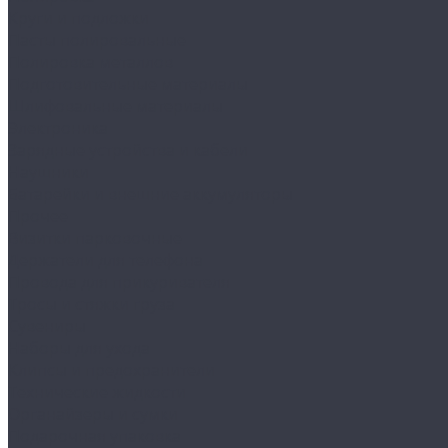
Круги и подложки
Пасты полировальные
Полировка металлов
Подготовительные материалы
Шлифовальные материалы
Электроника
Зарядные устройства и кабели
Наушники
Батарейки и внешние аккумуляторы
Прочее
Визитки парковочные
Держатели для телефона
Провода для прикуривателя
Тросы и стяжки груза
Сувениры
Наборы для ухода
Клипсы и предохранители
Технические жидкости
Органайзеры и сумки
Подарочная упаковка