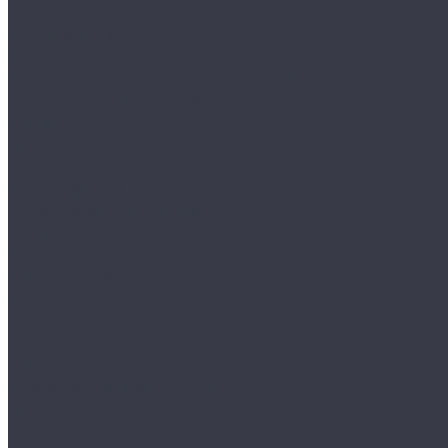
Аксессуары
Аппликаторы
Кисти и щетки
Микрофибры, салфетки, варежки, губки
Триггеры, емкости и ведра
Другое
Акционные товары
Реставрация кожи
Краска для кожи
Средства для чистки кожи
Средства для ремонта кожи
Инструменты для реставрации кожи
Мойка и уход
Интерьер
Экстерьер
Защитные покрытия
Для стекол
Керамика и жидкое стекло
Воски, кварцы и др
Пленки