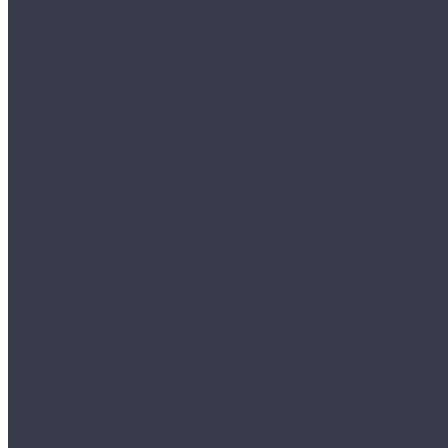
Сребки/выгонки/ракеля
Тонировочные
Бронепленки
Инструменты для пленок
Ножи и лезвия
Составы для установки пленок
Реставрация стекол
Расходные материалы для реставрации стекол
Инструменты для реставрации стекол
Оборудование
Торнадоры
Полировальные машинки
Фонари
Турбосушки и озонаторы
Оборудование для моек
Распылители
Инструменты
Автосвет
Лампы светодиодные
Лампы галогенные
Полировка