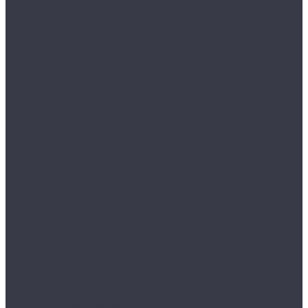
Воски, кварцы и др
Пленки
Сребки/выгонки/ракеля
Тонировочные
Бронепленки
Инструменты для пленок
Ножи и лезвия
Составы для установки пленок
Реставрация стекол
Расходные материалы для реставрации стекол
Инструменты для реставрации стекол
Оборудование
Торнадоры
Полировальные машинки
Фонари
Турбосушки и озонаторы
Оборудование для моек
Распылители
Инструменты
Автосвет
Лампы светодиодные