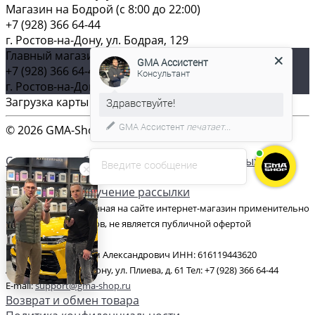
Магазин на Бодрой (c 8:00 до 22:00)
+7 (928) 366 64-44
г. Ростов-на-Дону, ул. Бодрая, 129
Главный магазин (c 8:00 до 22:00)
GMA Ассистент
+7 (928) 366 64-44
Консультант
г. Ростов-на-Дону, ул. Плиева, д. 61
Загрузка карты ...
GMA Ассистент
печатает...
© 2026 GMA-Shop, Все права защищены
Согласие на обработку персональных данных
Введите сообщение
Согласие на обработку файлов cookies
Согласие на получение рассылки
Цена товаров, указанная на сайте интернет-магазин применительно
к каждому из их видов, не является публичной офертой
ИП Гончаров Максим Александрович ИНН: 616119443620
Адрес: г. Ростов-на-Дону, ул. Плиева, д. 61 Тел: +7 (928) 366 64-44
E-mail:
support@gma-shop.ru
Возврат и обмен товара