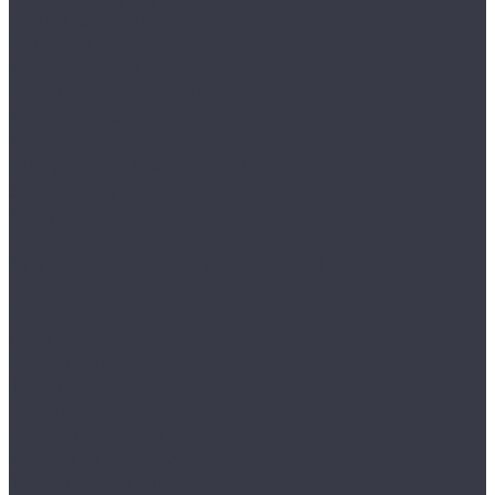
Лампы галогенные
Полировка
Круги и подложки
Пасты полировальные
Полировка металлов
Подготовительные материалы
Шлифовальные материалы
Электроника
Зарядные устройства и кабели
Наушники
Батарейки и внешние аккумуляторы
Прочее
Визитки парковочные
Держатели для телефона
Провода для прикуривателя
Тросы и стяжки груза
Сувениры
Наборы для ухода
Клипсы и предохранители
Технические жидкости