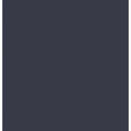
...
Каталог товаров
Аксессуары
Аппликаторы
Кисти и щетки
Микрофибры, салфетки, варежки, губки
Триггеры, емкости и ведра
Другое
Акционные товары
Реставрация кожи
Краска для кожи
Средства для чистки кожи
Средства для ремонта кожи
Инструменты для реставрации кожи
Мойка и уход
Интерьер
Экстерьер
Защитные покрытия
Для стекол
Керамика и жидкое стекло