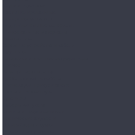
Круги и подложки
Пасты полировальные
Полировка металлов
Подготовительные материалы
Шлифовальные материалы
Электроника
Зарядные устройства и кабели
Наушники
Батарейки и внешние аккумуляторы
Прочее
Визитки парковочные
Держатели для телефона
Провода для прикуривателя
Тросы и стяжки груза
Сувениры
Наборы для ухода
Клипсы и предохранители
Технические жидкости
Органайзеры и сумки
Подарочная упаковка