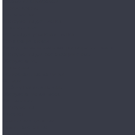
Сребки/выгонки/ракеля
Тонировочные
Бронепленки
Инструменты для пленок
Ножи и лезвия
Составы для установки пленок
Реставрация стекол
Расходные материалы для реставрации стекол
Инструменты для реставрации стекол
Оборудование
Торнадоры
Полировальные машинки
Фонари
Турбосушки и озонаторы
Оборудование для моек
Распылители
Инструменты
Автосвет
Лампы светодиодные
Лампы галогенные
Полировка