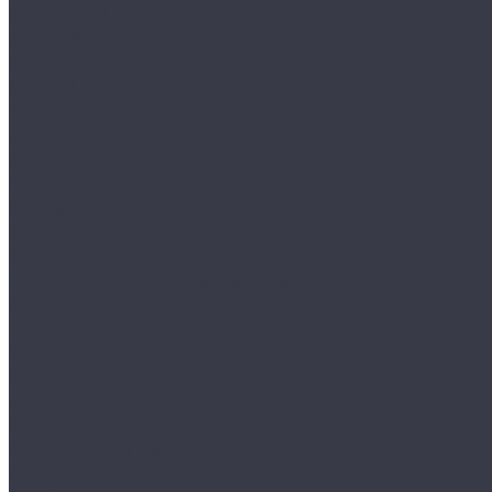
Аксессуары
Аппликаторы
Кисти и щетки
Микрофибры, салфетки, варежки, губки
Триггеры, емкости и ведра
Другое
Акционные товары
Реставрация кожи
Краска для кожи
Средства для чистки кожи
Средства для ремонта кожи
Инструменты для реставрации кожи
Мойка и уход
Интерьер
Экстерьер
Защитные покрытия
Для стекол
Керамика и жидкое стекло
Воски, кварцы и др
Пленки