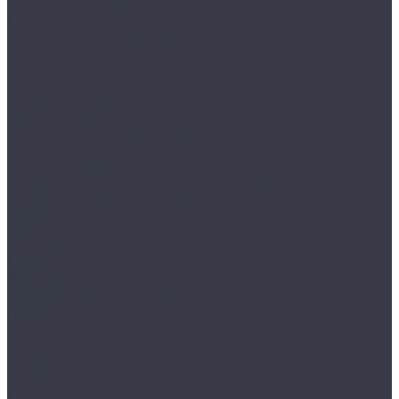
Воски, кварцы и др
Пленки
Сребки/выгонки/ракеля
Тонировочные
Бронепленки
Инструменты для пленок
Ножи и лезвия
Составы для установки пленок
Реставрация стекол
Расходные материалы для реставрации стекол
Инструменты для реставрации стекол
Оборудование
Торнадоры
Полировальные машинки
Фонари
Турбосушки и озонаторы
Оборудование для моек
Распылители
Инструменты
Автосвет
Лампы светодиодные