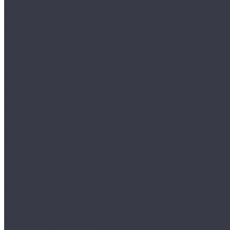
Круги и подложки
Пасты полировальные
Полировка металлов
Подготовительные материалы
Шлифовальные материалы
Электроника
Зарядные устройства и кабели
Наушники
Батарейки и внешние аккумуляторы
Прочее
Визитки парковочные
Держатели для телефона
Провода для прикуривателя
Тросы и стяжки груза
Сувениры
Наборы для ухода
Клипсы и предохранители
Технические жидкости
Органайзеры и сумки
Подарочная упаковка