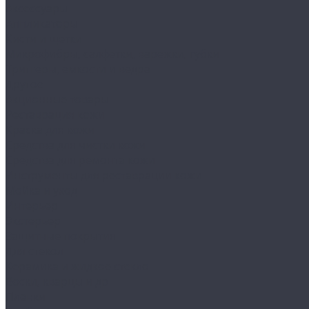
Аксессуары
Аппликаторы
Кисти и щетки
Микрофибры, салфетки, варежки, губки
Триггеры, емкости и ведра
Другое
Акционные товары
Реставрация кожи
Краска для кожи
Средства для чистки кожи
Средства для ремонта кожи
Инструменты для реставрации кожи
Мойка и уход
Интерьер
Экстерьер
Защитные покрытия
Для стекол
Керамика и жидкое стекло
Воски, кварцы и др
Пленки