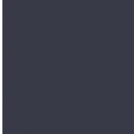
Сребки/выгонки/ракеля
Тонировочные
Бронепленки
Инструменты для пленок
Ножи и лезвия
Составы для установки пленок
Реставрация стекол
Расходные материалы для реставрации стекол
Инструменты для реставрации стекол
Оборудование
Торнадоры
Полировальные машинки
Фонари
Турбосушки и озонаторы
Оборудование для моек
Распылители
Инструменты
Автосвет
Лампы светодиодные
Лампы галогенные
Полировка