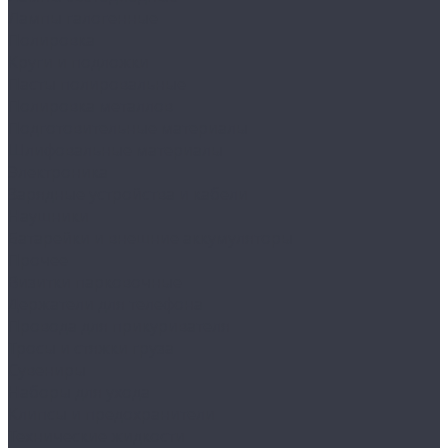
Лампы галогенные
Полировка
Круги и подложки
Пасты полировальные
Полировка металлов
Подготовительные материалы
Шлифовальные материалы
Электроника
Зарядные устройства и кабели
Наушники
Батарейки и внешние аккумуляторы
Прочее
Визитки парковочные
Держатели для телефона
Провода для прикуривателя
Тросы и стяжки груза
Сувениры
Наборы для ухода
Клипсы и предохранители
Технические жидкости