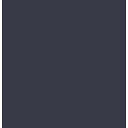
...
Каталог товаров
Аксессуары
Аппликаторы
Кисти и щетки
Микрофибры, салфетки, варежки, губки
Триггеры, емкости и ведра
Другое
Акционные товары
Реставрация кожи
Краска для кожи
Средства для чистки кожи
Средства для ремонта кожи
Инструменты для реставрации кожи
Мойка и уход
Интерьер
Экстерьер
Защитные покрытия
Для стекол
Керамика и жидкое стекло