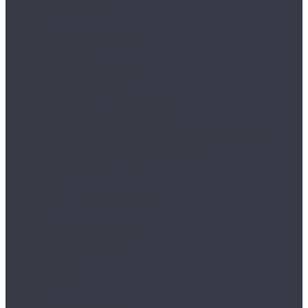
Воски, кварцы и др
Пленки
Сребки/выгонки/ракеля
Тонировочные
Бронепленки
Инструменты для пленок
Ножи и лезвия
Составы для установки пленок
Реставрация стекол
Расходные материалы для реставрации стекол
Инструменты для реставрации стекол
Оборудование
Торнадоры
Полировальные машинки
Фонари
Турбосушки и озонаторы
Оборудование для моек
Распылители
Инструменты
Автосвет
Лампы светодиодные