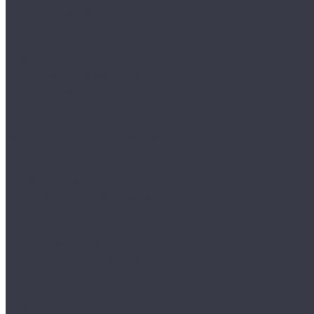
Круги и подложки
Пасты полировальные
Полировка металлов
Подготовительные материалы
Шлифовальные материалы
Электроника
Зарядные устройства и кабели
Наушники
Батарейки и внешние аккумуляторы
Прочее
Визитки парковочные
Держатели для телефона
Провода для прикуривателя
Тросы и стяжки груза
Сувениры
Наборы для ухода
Клипсы и предохранители
Технические жидкости
Органайзеры и сумки
Подарочная упаковка