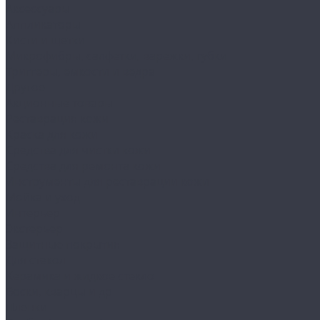
Аксессуары
Аппликаторы
Кисти и щетки
Микрофибры, салфетки, варежки, губки
Триггеры, емкости и ведра
Другое
Акционные товары
Реставрация кожи
Краска для кожи
Средства для чистки кожи
Средства для ремонта кожи
Инструменты для реставрации кожи
Мойка и уход
Интерьер
Экстерьер
Защитные покрытия
Для стекол
Керамика и жидкое стекло
Воски, кварцы и др
Пленки