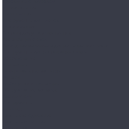
Сребки/выгонки/ракеля
Тонировочные
Бронепленки
Инструменты для пленок
Ножи и лезвия
Составы для установки пленок
Реставрация стекол
Расходные материалы для реставрации стекол
Инструменты для реставрации стекол
Оборудование
Торнадоры
Полировальные машинки
Фонари
Турбосушки и озонаторы
Оборудование для моек
Распылители
Инструменты
Автосвет
Лампы светодиодные
Лампы галогенные
Полировка