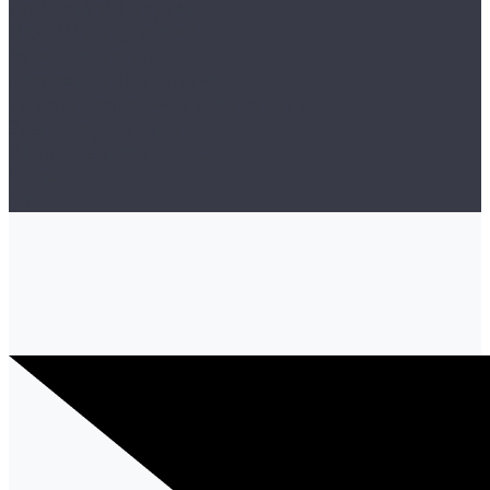
Органайзеры и сумки
Подарочная упаковка
Рамки номерные
Коврики для защиты пола
Средства индивидуальной защиты
Эмали, грунты, лаки
Щетки стеклоочистителя
Акции
Контакты