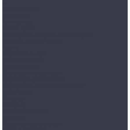
...
Каталог товаров
Аксессуары
Аппликаторы
Кисти и щетки
Микрофибры, салфетки, варежки, губки
Триггеры, емкости и ведра
Другое
Акционные товары
Реставрация кожи
Краска для кожи
Средства для чистки кожи
Средства для ремонта кожи
Инструменты для реставрации кожи
Мойка и уход
Интерьер
Экстерьер
Защитные покрытия
Для стекол
Керамика и жидкое стекло