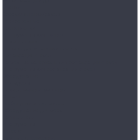
Воски, кварцы и др
Пленки
Сребки/выгонки/ракеля
Тонировочные
Бронепленки
Инструменты для пленок
Ножи и лезвия
Составы для установки пленок
Реставрация стекол
Расходные материалы для реставрации стекол
Инструменты для реставрации стекол
Оборудование
Торнадоры
Полировальные машинки
Фонари
Турбосушки и озонаторы
Оборудование для моек
Распылители
Инструменты
Автосвет
Лампы светодиодные