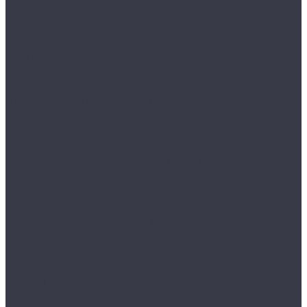
Лампы галогенные
Полировка
Круги и подложки
Пасты полировальные
Полировка металлов
Подготовительные материалы
Шлифовальные материалы
Электроника
Зарядные устройства и кабели
Наушники
Батарейки и внешние аккумуляторы
Прочее
Визитки парковочные
Держатели для телефона
Провода для прикуривателя
Тросы и стяжки груза
Сувениры
Наборы для ухода
Клипсы и предохранители
Технические жидкости