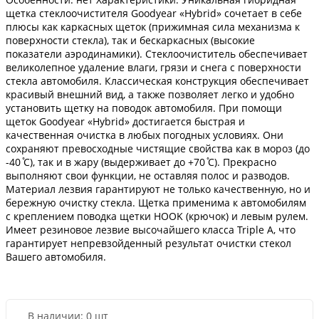
щетка стеклоочистителя Goodyear «Hybrid» сочетает в себе
плюсы как каркасных щеток (прижимная сила механизма к
поверхности стекла), так и бескаркасных (высокие
показатели аэродинамики). Стеклоочиститель обеспечивает
великолепное удаление влаги, грязи и снега с поверхности
стекла автомобиля. Классическая конструкция обеспечивает
красивый внешний вид, а также позволяет легко и удобно
установить щетку на поводок автомобиля. При помощи
щеток Goodyear «Hybrid» достигается быстрая и
качественная очистка в любых погодных условиях. Они
сохраняют превосходные чистящие свойства как в мороз (до
-40 ̊С), так и в жару (выдерживает до +70 ̊С). Прекрасно
выполняют свои функции, не оставляя полос и разводов.
Материал лезвия гарантируют не только качественную, но и
бережную очистку стекла. Щетка применима к автомобилям
с креплением поводка щетки HOOK (крючок) и левым рулем.
Имеет резиновое лезвие высочайшего класса Triple A, что
гарантирует непревзойденный результат очистки стекол
Вашего автомобиля.
В наличии:
0 шт