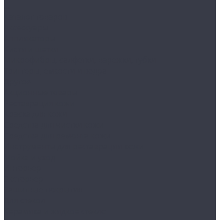
...
Каталог товаров
Аксессуары
Аппликаторы
Кисти и щетки
Микрофибры, салфетки, варежки, губки
Триггеры, емкости и ведра
Другое
Акционные товары
Реставрация кожи
Краска для кожи
Средства для чистки кожи
Средства для ремонта кожи
Инструменты для реставрации кожи
Мойка и уход
Интерьер
Экстерьер
Защитные покрытия
Для стекол
Керамика и жидкое стекло