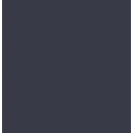
Лампы галогенные
Полировка
Круги и подложки
Пасты полировальные
Полировка металлов
Подготовительные материалы
Шлифовальные материалы
Электроника
Зарядные устройства и кабели
Наушники
Батарейки и внешние аккумуляторы
Прочее
Визитки парковочные
Держатели для телефона
Провода для прикуривателя
Тросы и стяжки груза
Сувениры
Наборы для ухода
Клипсы и предохранители
Технические жидкости