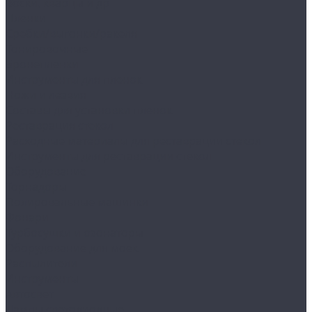
Воски, кварцы и др
Пленки
Сребки/выгонки/ракеля
Тонировочные
Бронепленки
Инструменты для пленок
Ножи и лезвия
Составы для установки пленок
Реставрация стекол
Расходные материалы для реставрации стекол
Инструменты для реставрации стекол
Оборудование
Торнадоры
Полировальные машинки
Фонари
Турбосушки и озонаторы
Оборудование для моек
Распылители
Инструменты
Автосвет
Лампы светодиодные