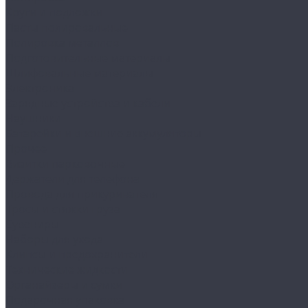
Круги и подложки
Пасты полировальные
Полировка металлов
Подготовительные материалы
Шлифовальные материалы
Электроника
Зарядные устройства и кабели
Наушники
Батарейки и внешние аккумуляторы
Прочее
Визитки парковочные
Держатели для телефона
Провода для прикуривателя
Тросы и стяжки груза
Сувениры
Наборы для ухода
Клипсы и предохранители
Технические жидкости
Органайзеры и сумки
Подарочная упаковка