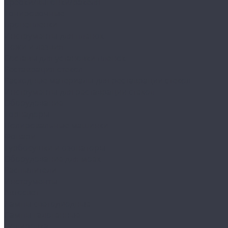
Сребки/выгонки/ракеля
Тонировочные
Бронепленки
Инструменты для пленок
Ножи и лезвия
Составы для установки пленок
Реставрация стекол
Расходные материалы для реставрации стекол
Инструменты для реставрации стекол
Оборудование
Торнадоры
Полировальные машинки
Фонари
Турбосушки и озонаторы
Оборудование для моек
Распылители
Инструменты
Автосвет
Лампы светодиодные
Лампы галогенные
Полировка