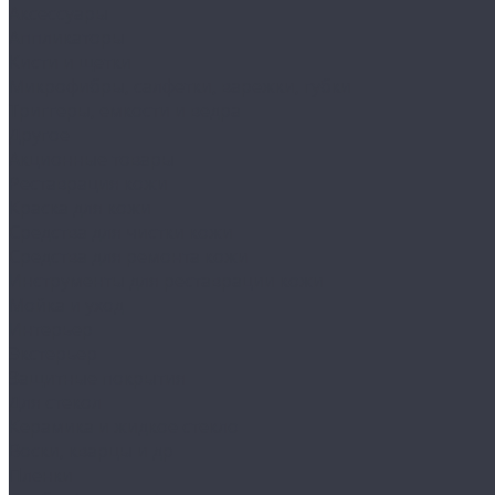
Аксессуары
Аппликаторы
Кисти и щетки
Микрофибры, салфетки, варежки, губки
Триггеры, емкости и ведра
Другое
Акционные товары
Реставрация кожи
Краска для кожи
Средства для чистки кожи
Средства для ремонта кожи
Инструменты для реставрации кожи
Мойка и уход
Интерьер
Экстерьер
Защитные покрытия
Для стекол
Керамика и жидкое стекло
Воски, кварцы и др
Пленки