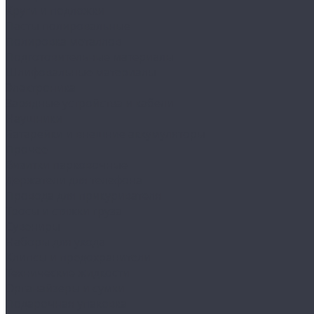
Круги и подложки
Пасты полировальные
Полировка металлов
Подготовительные материалы
Шлифовальные материалы
Электроника
Зарядные устройства и кабели
Наушники
Батарейки и внешние аккумуляторы
Прочее
Визитки парковочные
Держатели для телефона
Провода для прикуривателя
Тросы и стяжки груза
Сувениры
Наборы для ухода
Клипсы и предохранители
Технические жидкости
Органайзеры и сумки
Подарочная упаковка