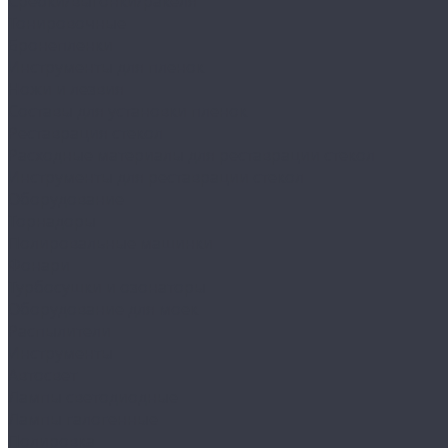
Сребки/выгонки/ракеля
Тонировочные
Бронепленки
Инструменты для пленок
Ножи и лезвия
Составы для установки пленок
Реставрация стекол
Расходные материалы для реставрации стекол
Инструменты для реставрации стекол
Оборудование
Торнадоры
Полировальные машинки
Фонари
Турбосушки и озонаторы
Оборудование для моек
Распылители
Инструменты
Автосвет
Лампы светодиодные
Лампы галогенные
Полировка