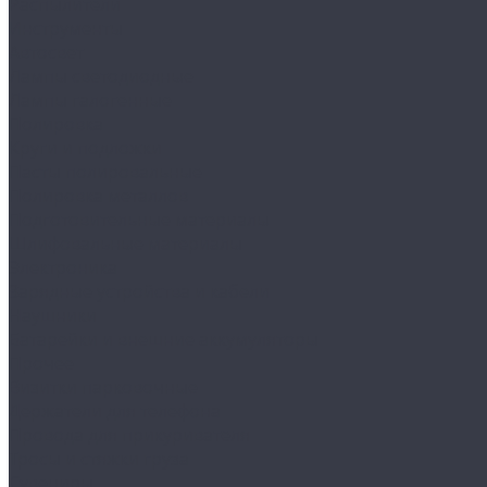
Распылители
Инструменты
Автосвет
Лампы светодиодные
Лампы галогенные
Полировка
Круги и подложки
Пасты полировальные
Полировка металлов
Подготовительные материалы
Шлифовальные материалы
Электроника
Зарядные устройства и кабели
Наушники
Батарейки и внешние аккумуляторы
Прочее
Визитки парковочные
Держатели для телефона
Провода для прикуривателя
Тросы и стяжки груза
Сувениры