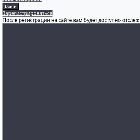
Зарегистрироваться
После регистрации на сайте вам будет доступно отсле
...
Каталог товаров
Аксессуары
Аппликаторы
Кисти и щетки
Микрофибры, салфетки, варежки, губки
Триггеры, емкости и ведра
Другое
Акционные товары
Реставрация кожи
Краска для кожи
Средства для чистки кожи
Средства для ремонта кожи
Инструменты для реставрации кожи
Мойка и уход
Интерьер
Экстерьер