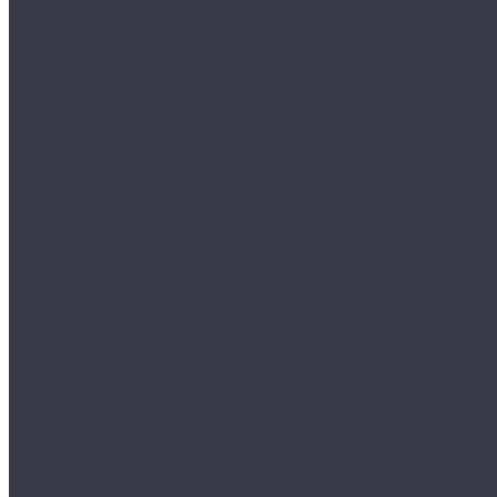
Защитные покрытия
Для стекол
Керамика и жидкое стекло
Воски, кварцы и др
Пленки
Сребки/выгонки/ракеля
Тонировочные
Бронепленки
Инструменты для пленок
Ножи и лезвия
Составы для установки пленок
Реставрация стекол
Расходные материалы для реставрации стекол
Инструменты для реставрации стекол
Оборудование
Торнадоры
Полировальные машинки
Фонари
Турбосушки и озонаторы
Оборудование для моек