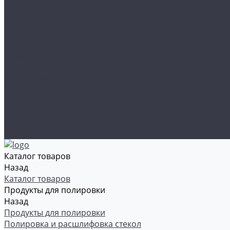
Наборы для ухода
Клипсы и предохранители
Технические жидкости
Органайзеры и сумки
Подарочная упаковка
Рамки номерные
Коврики для защиты пола
Средства индивидуальной защиты
Эмали, грунты, лаки
Щетки стеклоочистителя
Акции
Контакты
Каталог товаров
Назад
Каталог товаров
Продукты для полировки
Назад
Продукты для полировки
Полировка и расшлифовка стекол