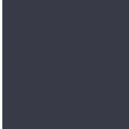
Сребки/выгонки/ракеля
Тонировочные
Бронепленки
Инструменты для пленок
Ножи и лезвия
Составы для установки пленок
Реставрация стекол
Расходные материалы для реставрации стекол
Инструменты для реставрации стекол
Оборудование
Торнадоры
Полировальные машинки
Фонари
Турбосушки и озонаторы
Оборудование для моек
Распылители
Инструменты
Автосвет
Лампы светодиодные
Лампы галогенные
Полировка