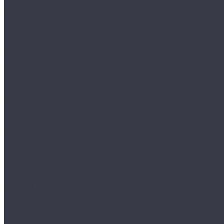
Круги и подложки
Пасты полировальные
Полировка металлов
Подготовительные материалы
Шлифовальные материалы
Электроника
Зарядные устройства и кабели
Наушники
Батарейки и внешние аккумуляторы
Прочее
Визитки парковочные
Держатели для телефона
Провода для прикуривателя
Тросы и стяжки груза
Сувениры
Наборы для ухода
Клипсы и предохранители
Технические жидкости
Органайзеры и сумки
Подарочная упаковка