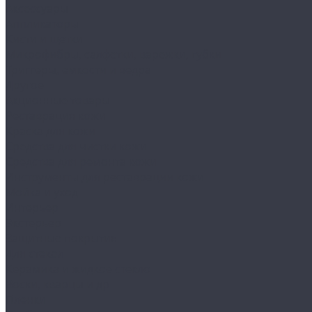
Аксессуары
Аппликаторы
Кисти и щетки
Микрофибры, салфетки, варежки, губки
Триггеры, емкости и ведра
Другое
Акционные товары
Реставрация кожи
Краска для кожи
Средства для чистки кожи
Средства для ремонта кожи
Инструменты для реставрации кожи
Мойка и уход
Интерьер
Экстерьер
Защитные покрытия
Для стекол
Керамика и жидкое стекло
Воски, кварцы и др
Пленки