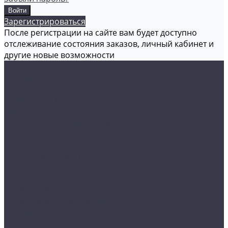
Зарегистрироваться
После регистрации на сайте вам будет доступно
отслеживание состояния заказов, личный кабинет и
другие новые возможности
...
Каталог товаров
Аксессуары
Аппликаторы
Кисти и щетки
Микрофибры, салфетки, варежки, губки
Триггеры, емкости и ведра
Другое
Акционные товары
Реставрация кожи
Краска для кожи
Средства для чистки кожи
Средства для ремонта кожи
Инструменты для реставрации кожи
Мойка и уход