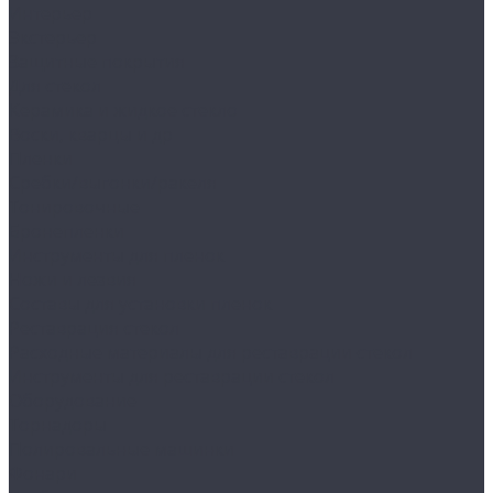
Интерьер
Экстерьер
Защитные покрытия
Для стекол
Керамика и жидкое стекло
Воски, кварцы и др
Пленки
Сребки/выгонки/ракеля
Тонировочные
Бронепленки
Инструменты для пленок
Ножи и лезвия
Составы для установки пленок
Реставрация стекол
Расходные материалы для реставрации стекол
Инструменты для реставрации стекол
Оборудование
Торнадоры
Полировальные машинки
Фонари