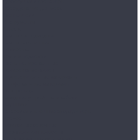
Турбосушки и озонаторы
Оборудование для моек
Распылители
Инструменты
Автосвет
Лампы светодиодные
Лампы галогенные
Полировка
Круги и подложки
Пасты полировальные
Полировка металлов
Подготовительные материалы
Шлифовальные материалы
Электроника
Зарядные устройства и кабели
Наушники
Батарейки и внешние аккумуляторы
Прочее
Визитки парковочные
Держатели для телефона
Провода для прикуривателя