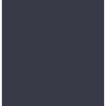
Лампы галогенные
Полировка
Круги и подложки
Пасты полировальные
Полировка металлов
Подготовительные материалы
Шлифовальные материалы
Электроника
Зарядные устройства и кабели
Наушники
Батарейки и внешние аккумуляторы
Прочее
Визитки парковочные
Держатели для телефона
Провода для прикуривателя
Тросы и стяжки груза
Сувениры
Наборы для ухода
Клипсы и предохранители
Технические жидкости