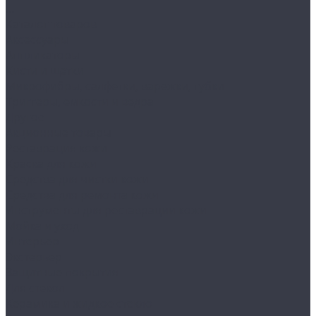
...
Каталог товаров
Аксессуары
Аппликаторы
Кисти и щетки
Микрофибры, салфетки, варежки, губки
Триггеры, емкости и ведра
Другое
Акционные товары
Реставрация кожи
Краска для кожи
Средства для чистки кожи
Средства для ремонта кожи
Инструменты для реставрации кожи
Мойка и уход
Интерьер
Экстерьер
Защитные покрытия
Для стекол
Керамика и жидкое стекло