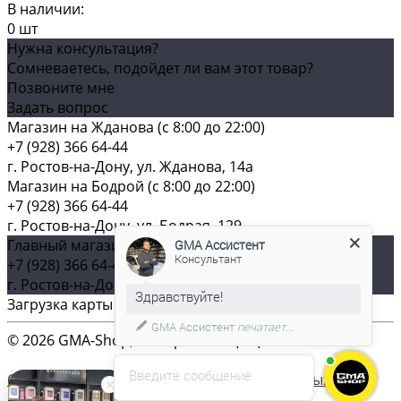
В наличии:
0 шт
Нужна консультация?
Сомневаетесь, подойдет ли вам этот товар?
Позвоните мне
Задать вопрос
Магазин на Жданова (c 8:00 до 22:00)
+7 (928) 366 64-44
г. Ростов-на-Дону, ул. Жданова, 14а
Магазин на Бодрой (c 8:00 до 22:00)
+7 (928) 366 64-44
г. Ростов-на-Дону, ул. Бодрая, 129
Главный магазин (c 8:00 до 22:00)
GMA Ассистент
Консультант
+7 (928) 366 64-44
г. Ростов-на-Дону, ул. Плиева, д. 61
Загрузка карты ...
GMA Ассистент
печатает...
© 2026 GMA-Shop, Все права защищены
Введите сообщение
Согласие на обработку персональных данных
Согласие на обработку файлов cookies