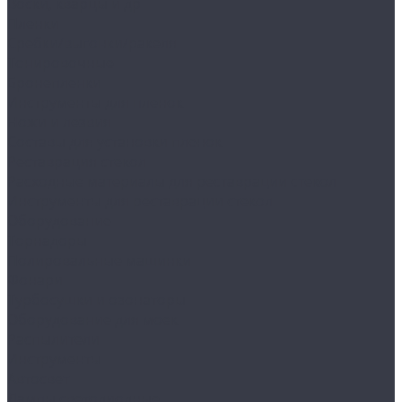
Воски, кварцы и др
Пленки
Сребки/выгонки/ракеля
Тонировочные
Бронепленки
Инструменты для пленок
Ножи и лезвия
Составы для установки пленок
Реставрация стекол
Расходные материалы для реставрации стекол
Инструменты для реставрации стекол
Оборудование
Торнадоры
Полировальные машинки
Фонари
Турбосушки и озонаторы
Оборудование для моек
Распылители
Инструменты
Автосвет
Лампы светодиодные