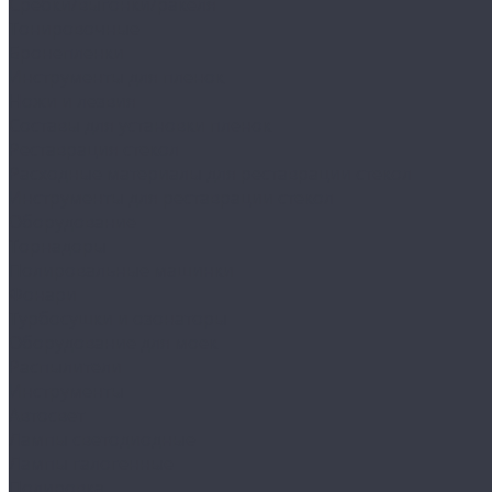
Сребки/выгонки/ракеля
Тонировочные
Бронепленки
Инструменты для пленок
Ножи и лезвия
Составы для установки пленок
Реставрация стекол
Расходные материалы для реставрации стекол
Инструменты для реставрации стекол
Оборудование
Торнадоры
Полировальные машинки
Фонари
Турбосушки и озонаторы
Оборудование для моек
Распылители
Инструменты
Автосвет
Лампы светодиодные
Лампы галогенные
Полировка