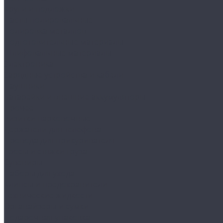
Круги и подложки
Пасты полировальные
Полировка металлов
Подготовительные материалы
Шлифовальные материалы
Электроника
Зарядные устройства и кабели
Наушники
Батарейки и внешние аккумуляторы
Прочее
Визитки парковочные
Держатели для телефона
Провода для прикуривателя
Тросы и стяжки груза
Сувениры
Наборы для ухода
Клипсы и предохранители
Технические жидкости
Органайзеры и сумки
Подарочная упаковка