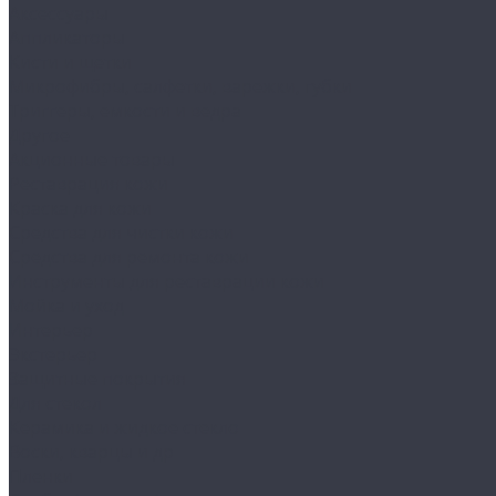
Аксессуары
Аппликаторы
Кисти и щетки
Микрофибры, салфетки, варежки, губки
Триггеры, емкости и ведра
Другое
Акционные товары
Реставрация кожи
Краска для кожи
Средства для чистки кожи
Средства для ремонта кожи
Инструменты для реставрации кожи
Мойка и уход
Интерьер
Экстерьер
Защитные покрытия
Для стекол
Керамика и жидкое стекло
Воски, кварцы и др
Пленки