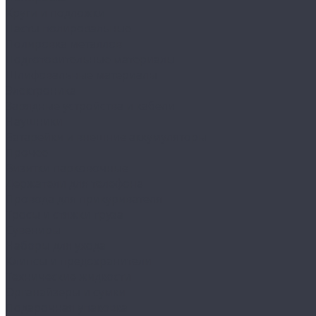
Круги и подложки
Пасты полировальные
Полировка металлов
Подготовительные материалы
Шлифовальные материалы
Электроника
Зарядные устройства и кабели
Наушники
Батарейки и внешние аккумуляторы
Прочее
Визитки парковочные
Держатели для телефона
Провода для прикуривателя
Тросы и стяжки груза
Сувениры
Наборы для ухода
Клипсы и предохранители
Технические жидкости
Органайзеры и сумки
Подарочная упаковка