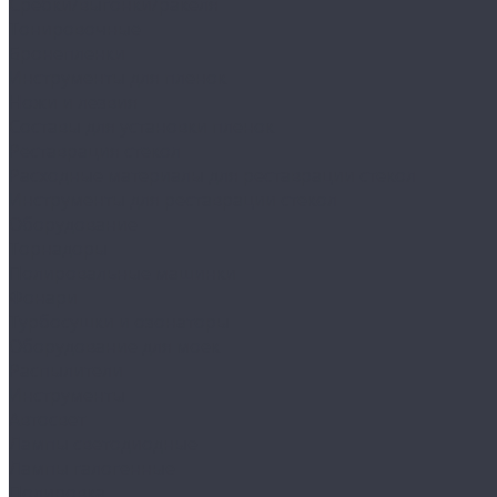
Сребки/выгонки/ракеля
Тонировочные
Бронепленки
Инструменты для пленок
Ножи и лезвия
Составы для установки пленок
Реставрация стекол
Расходные материалы для реставрации стекол
Инструменты для реставрации стекол
Оборудование
Торнадоры
Полировальные машинки
Фонари
Турбосушки и озонаторы
Оборудование для моек
Распылители
Инструменты
Автосвет
Лампы светодиодные
Лампы галогенные
Полировка