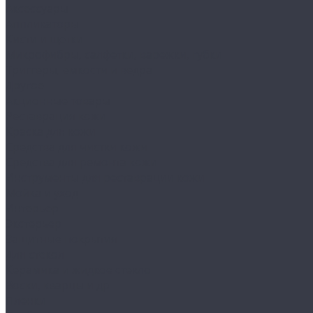
Аксессуары
Аппликаторы
Кисти и щетки
Микрофибры, салфетки, варежки, губки
Триггеры, емкости и ведра
Другое
Акционные товары
Реставрация кожи
Краска для кожи
Средства для чистки кожи
Средства для ремонта кожи
Инструменты для реставрации кожи
Мойка и уход
Интерьер
Экстерьер
Защитные покрытия
Для стекол
Керамика и жидкое стекло
Воски, кварцы и др
Пленки