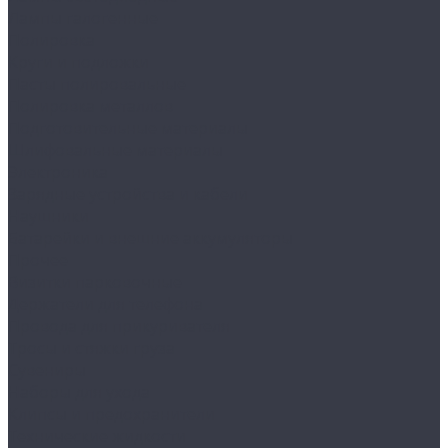
Лампы галогенные
Полировка
Круги и подложки
Пасты полировальные
Полировка металлов
Подготовительные материалы
Шлифовальные материалы
Электроника
Зарядные устройства и кабели
Наушники
Батарейки и внешние аккумуляторы
Прочее
Визитки парковочные
Держатели для телефона
Провода для прикуривателя
Тросы и стяжки груза
Сувениры
Наборы для ухода
Клипсы и предохранители
Технические жидкости