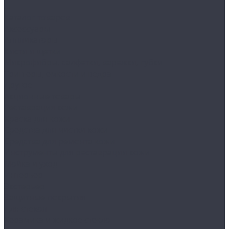
...
Каталог товаров
Аксессуары
Аппликаторы
Кисти и щетки
Микрофибры, салфетки, варежки, губки
Триггеры, емкости и ведра
Другое
Акционные товары
Реставрация кожи
Краска для кожи
Средства для чистки кожи
Средства для ремонта кожи
Инструменты для реставрации кожи
Мойка и уход
Интерьер
Экстерьер
Защитные покрытия
Для стекол
Керамика и жидкое стекло