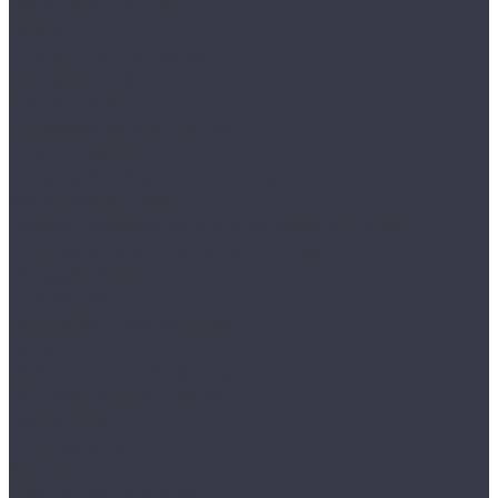
Воски, кварцы и др
Пленки
Сребки/выгонки/ракеля
Тонировочные
Бронепленки
Инструменты для пленок
Ножи и лезвия
Составы для установки пленок
Реставрация стекол
Расходные материалы для реставрации стекол
Инструменты для реставрации стекол
Оборудование
Торнадоры
Полировальные машинки
Фонари
Турбосушки и озонаторы
Оборудование для моек
Распылители
Инструменты
Автосвет
Лампы светодиодные