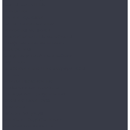
Лампы галогенные
Полировка
Круги и подложки
Пасты полировальные
Полировка металлов
Подготовительные материалы
Шлифовальные материалы
Электроника
Зарядные устройства и кабели
Наушники
Батарейки и внешние аккумуляторы
Прочее
Визитки парковочные
Держатели для телефона
Провода для прикуривателя
Тросы и стяжки груза
Сувениры
Наборы для ухода
Клипсы и предохранители
Технические жидкости