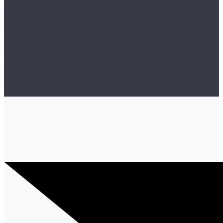
Органайзеры и сумки
Подарочная упаковка
Рамки номерные
Коврики для защиты пола
Средства индивидуальной защиты
Эмали, грунты, лаки
Щетки стеклоочистителя
Акции
Контакты