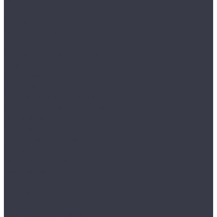
Воски, кварцы и др
Пленки
Сребки/выгонки/ракеля
Тонировочные
Бронепленки
Инструменты для пленок
Ножи и лезвия
Составы для установки пленок
Реставрация стекол
Расходные материалы для реставрации стекол
Инструменты для реставрации стекол
Оборудование
Торнадоры
Полировальные машинки
Фонари
Турбосушки и озонаторы
Оборудование для моек
Распылители
Инструменты
Автосвет
Лампы светодиодные