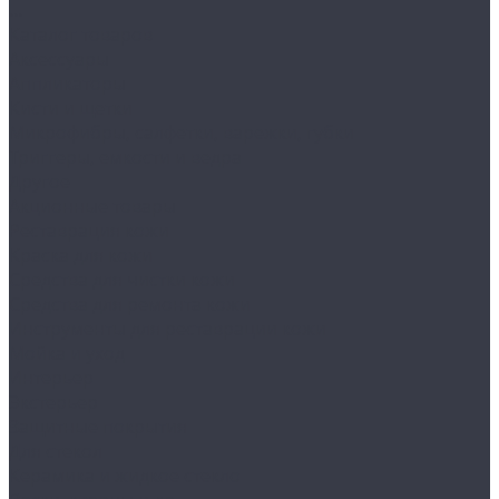
...
Каталог товаров
Аксессуары
Аппликаторы
Кисти и щетки
Микрофибры, салфетки, варежки, губки
Триггеры, емкости и ведра
Другое
Акционные товары
Реставрация кожи
Краска для кожи
Средства для чистки кожи
Средства для ремонта кожи
Инструменты для реставрации кожи
Мойка и уход
Интерьер
Экстерьер
Защитные покрытия
Для стекол
Керамика и жидкое стекло