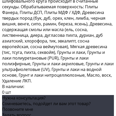
шлифовального круга происходит в считанные
секунды. Обрабатываемая поверхность: Плиты
Фанера, Плиты ДСП, Плиты МДФ / ХДФ, Древесина
твердых пород (бук, дуб, орех, клен, лимба, черная
вишня, венге, сипо, рамин, береза, ясень), Древесина,
содержащая смолы или масла (ель, сосна,
лиственница, диера, дугласова пихта, дуриан, дуб
азиатский, хлорофора, тик, эвкалипт, сосна
европейская, сосна веймутовая), Мягкая древесина
(тис, тсуга, пихта, секвойя), Грунты и лаки, Грунты и
лаки полиуретановые (PUR), Грунты и лаки
полиэфирные, Грунты и лаки акриловые, Грунты и лаки
ультрафиолетовые (UV), Грунты и лаки на водной
основе, Грунт и лаки нитроцеллюлозные, Масло, воск,
Удаление ЛКП.
В наличии:
0 шт
Нужна консультация?
Сомневаетесь, подойдет ли вам этот товар?
Позвоните мне
Задать вопрос