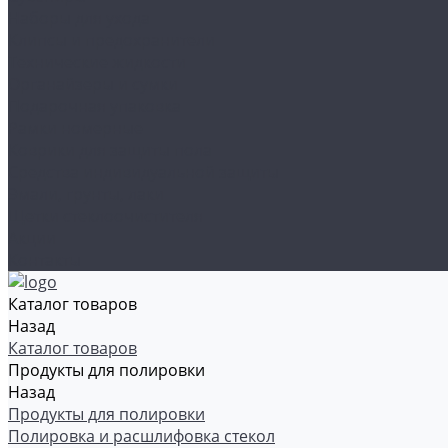
Наборы для ухода
Клипсы и предохранители
Технические жидкости
Органайзеры и сумки
Подарочная упаковка
Рамки номерные
Коврики для защиты пола
Средства индивидуальной защиты
Эмали, грунты, лаки
Щетки стеклоочистителя
Акции
Контакты
Каталог товаров
Назад
Каталог товаров
Продукты для полировки
Назад
Продукты для полировки
Полировка и расшлифовка стекол