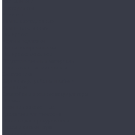
Распылители
Инструменты
Автосвет
Лампы светодиодные
Лампы галогенные
Полировка
Круги и подложки
Пасты полировальные
Полировка металлов
Подготовительные материалы
Шлифовальные материалы
Электроника
Зарядные устройства и кабели
Наушники
Батарейки и внешние аккумуляторы
Прочее
Визитки парковочные
Держатели для телефона
Провода для прикуривателя
Тросы и стяжки груза
Сувениры