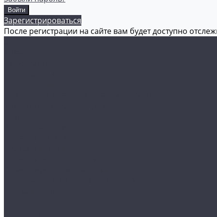
Зарегистрироваться
После регистрации на сайте вам будет доступно отсле
...
Каталог товаров
Аксессуары
Аппликаторы
Кисти и щетки
Микрофибры, салфетки, варежки, губки
Триггеры, емкости и ведра
Другое
Акционные товары
Реставрация кожи
Краска для кожи
Средства для чистки кожи
Средства для ремонта кожи
Инструменты для реставрации кожи
Мойка и уход
Интерьер
Экстерьер