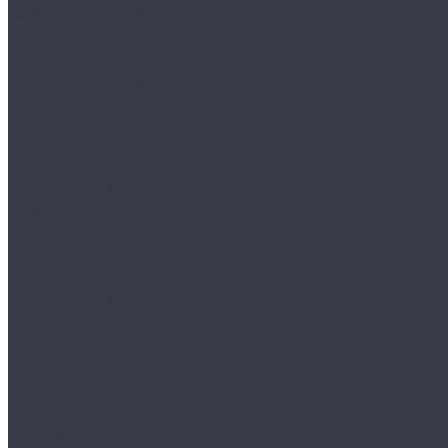
Защитные покрытия
Для стекол
Керамика и жидкое стекло
Воски, кварцы и др
Пленки
Сребки/выгонки/ракеля
Тонировочные
Бронепленки
Инструменты для пленок
Ножи и лезвия
Составы для установки пленок
Реставрация стекол
Расходные материалы для реставрации стекол
Инструменты для реставрации стекол
Оборудование
Торнадоры
Полировальные машинки
Фонари
Турбосушки и озонаторы
Оборудование для моек