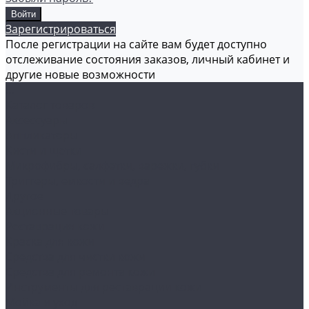
Зарегистрироваться
После регистрации на сайте вам будет доступно
отслеживание состояния заказов, личный кабинет и
другие новые возможности
...
Каталог товаров
Аксессуары
Аппликаторы
Кисти и щетки
Микрофибры, салфетки, варежки, губки
Триггеры, емкости и ведра
Другое
Акционные товары
Реставрация кожи
Краска для кожи
Средства для чистки кожи
Средства для ремонта кожи
Инструменты для реставрации кожи
Мойка и уход