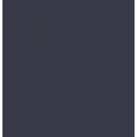
Интерьер
Экстерьер
Защитные покрытия
Для стекол
Керамика и жидкое стекло
Воски, кварцы и др
Пленки
Сребки/выгонки/ракеля
Тонировочные
Бронепленки
Инструменты для пленок
Ножи и лезвия
Составы для установки пленок
Реставрация стекол
Расходные материалы для реставрации стекол
Инструменты для реставрации стекол
Оборудование
Торнадоры
Полировальные машинки
Фонари