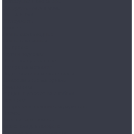
Турбосушки и озонаторы
Оборудование для моек
Распылители
Инструменты
Автосвет
Лампы светодиодные
Лампы галогенные
Полировка
Круги и подложки
Пасты полировальные
Полировка металлов
Подготовительные материалы
Шлифовальные материалы
Электроника
Зарядные устройства и кабели
Наушники
Батарейки и внешние аккумуляторы
Прочее
Визитки парковочные
Держатели для телефона
Провода для прикуривателя