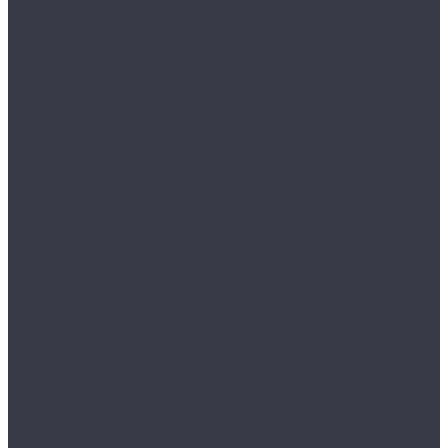
Турбосушки и озонаторы
Оборудование для моек
Распылители
Инструменты
Автосвет
Лампы светодиодные
Лампы галогенные
Полировка
Круги и подложки
Пасты полировальные
Полировка металлов
Подготовительные материалы
Шлифовальные материалы
Электроника
Зарядные устройства и кабели
Наушники
Батарейки и внешние аккумуляторы
Прочее
Визитки парковочные
Держатели для телефона
Провода для прикуривателя