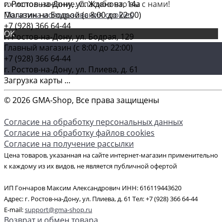
г. Ростов-на-Дону, ул. Жданова, 14а
их использование. Спасибо что вы с нами!
Магазин на Бодрой (c 8:00 до 22:00)
Политика использования cookies
+7 (928) 366 64-44
ОК
г. Ростов-на-Дону, ул. Бодрая, 129
Главный магазин (c 8:00 до 22:00)
+7 (928) 366 64-44
г. Ростов-на-Дону, ул. Плиева, д. 61
Загрузка карты ...
© 2026 GMA-Shop, Все права защищены
Согласие на обработку персональных данных
Согласие на обработку файлов cookies
Согласие на получение рассылки
Цена товаров, указанная на сайте интернет-магазин применительно
к каждому из их видов, не является публичной офертой
ИП Гончаров Максим Александрович ИНН: 616119443620
Адрес: г. Ростов-на-Дону, ул. Плиева, д. 61 Тел: +7 (928) 366 64-44
E-mail:
support@gma-shop.ru
Возврат и обмен товара