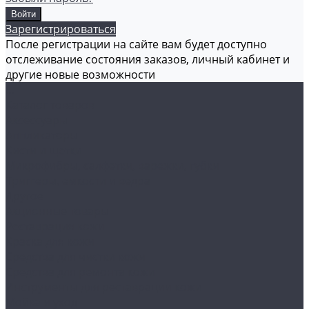
Зарегистрироваться
После регистрации на сайте вам будет доступно
отслеживание состояния заказов, личный кабинет и
другие новые возможности
...
Каталог товаров
Аксессуары
Аппликаторы
Кисти и щетки
Микрофибры, салфетки, варежки, губки
Триггеры, емкости и ведра
Другое
Акционные товары
Реставрация кожи
Краска для кожи
Средства для чистки кожи
Средства для ремонта кожи
Инструменты для реставрации кожи
Мойка и уход