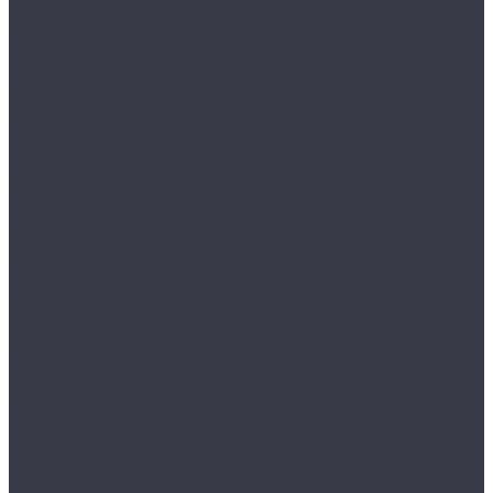
Интерьер
Экстерьер
Защитные покрытия
Для стекол
Керамика и жидкое стекло
Воски, кварцы и др
Пленки
Сребки/выгонки/ракеля
Тонировочные
Бронепленки
Инструменты для пленок
Ножи и лезвия
Составы для установки пленок
Реставрация стекол
Расходные материалы для реставрации стекол
Инструменты для реставрации стекол
Оборудование
Торнадоры
Полировальные машинки
Фонари