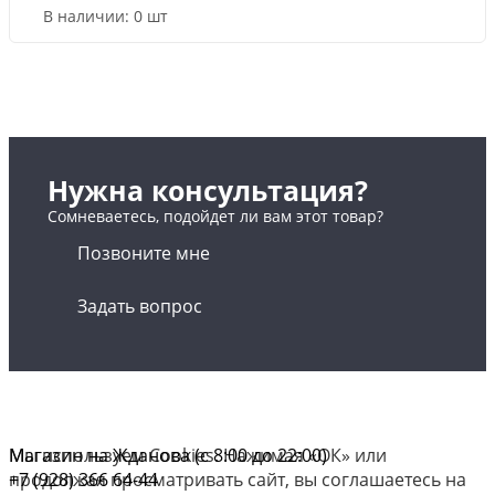
В наличии:
0 шт
Нужна консультация?
Сомневаетесь, подойдет ли вам этот товар?
Позвоните мне
Задать вопрос
Магазин на Жданова (c 8:00 до 22:00)
Мы используем Cookies. Нажимая «ОК» или
+7 (928) 366 64-44
продолжая просматривать сайт, вы соглашаетесь на