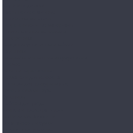
Круги и подложки
Пасты полировальные
Полировка металлов
Подготовительные материалы
Шлифовальные материалы
Электроника
Зарядные устройства и кабели
Наушники
Батарейки и внешние аккумуляторы
Прочее
Визитки парковочные
Держатели для телефона
Провода для прикуривателя
Тросы и стяжки груза
Сувениры
Наборы для ухода
Клипсы и предохранители
Технические жидкости
Органайзеры и сумки
Подарочная упаковка