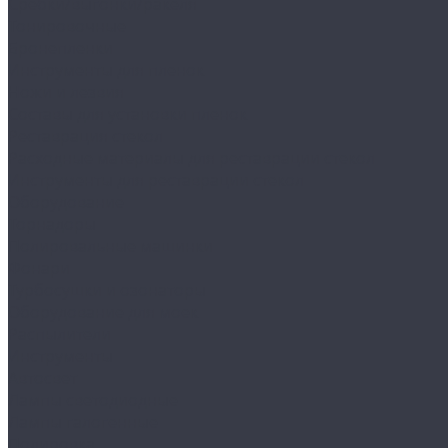
Сребки/выгонки/ракеля
Тонировочные
Бронепленки
Инструменты для пленок
Ножи и лезвия
Составы для установки пленок
Реставрация стекол
Расходные материалы для реставрации стекол
Инструменты для реставрации стекол
Оборудование
Торнадоры
Полировальные машинки
Фонари
Турбосушки и озонаторы
Оборудование для моек
Распылители
Инструменты
Автосвет
Лампы светодиодные
Лампы галогенные
Полировка