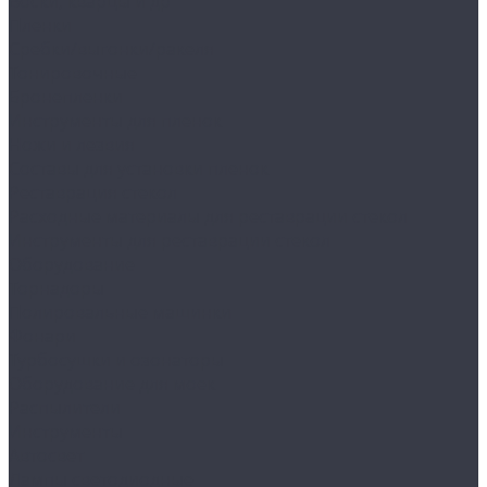
Воски, кварцы и др
Пленки
Сребки/выгонки/ракеля
Тонировочные
Бронепленки
Инструменты для пленок
Ножи и лезвия
Составы для установки пленок
Реставрация стекол
Расходные материалы для реставрации стекол
Инструменты для реставрации стекол
Оборудование
Торнадоры
Полировальные машинки
Фонари
Турбосушки и озонаторы
Оборудование для моек
Распылители
Инструменты
Автосвет
Лампы светодиодные