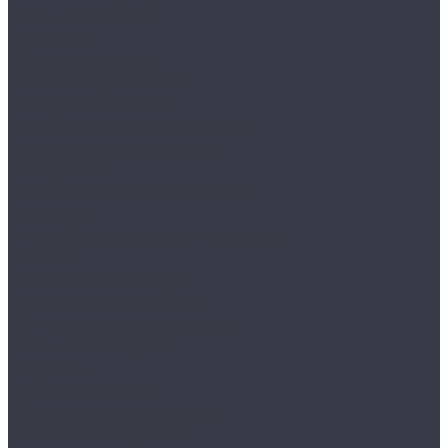
Лампы галогенные
Полировка
Круги и подложки
Пасты полировальные
Полировка металлов
Подготовительные материалы
Шлифовальные материалы
Электроника
Зарядные устройства и кабели
Наушники
Батарейки и внешние аккумуляторы
Прочее
Визитки парковочные
Держатели для телефона
Провода для прикуривателя
Тросы и стяжки груза
Сувениры
Наборы для ухода
Клипсы и предохранители
Технические жидкости