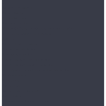
...
Каталог товаров
Аксессуары
Аппликаторы
Кисти и щетки
Микрофибры, салфетки, варежки, губки
Триггеры, емкости и ведра
Другое
Акционные товары
Реставрация кожи
Краска для кожи
Средства для чистки кожи
Средства для ремонта кожи
Инструменты для реставрации кожи
Мойка и уход
Интерьер
Экстерьер
Защитные покрытия
Для стекол
Керамика и жидкое стекло