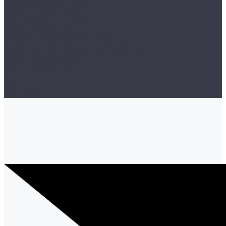
Органайзеры и сумки
Подарочная упаковка
Рамки номерные
Коврики для защиты пола
Средства индивидуальной защиты
Эмали, грунты, лаки
Щетки стеклоочистителя
Акции
Контакты