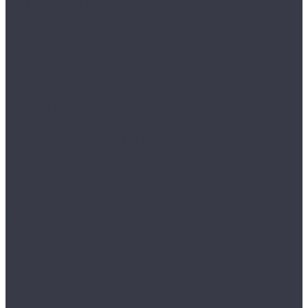
Воски, кварцы и др
Пленки
Сребки/выгонки/ракеля
Тонировочные
Бронепленки
Инструменты для пленок
Ножи и лезвия
Составы для установки пленок
Реставрация стекол
Расходные материалы для реставрации стекол
Инструменты для реставрации стекол
Оборудование
Торнадоры
Полировальные машинки
Фонари
Турбосушки и озонаторы
Оборудование для моек
Распылители
Инструменты
Автосвет
Лампы светодиодные