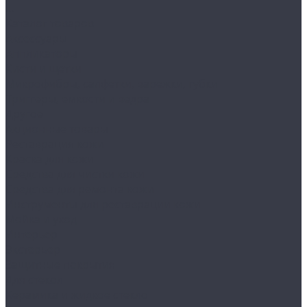
...
Каталог товаров
Аксессуары
Аппликаторы
Кисти и щетки
Микрофибры, салфетки, варежки, губки
Триггеры, емкости и ведра
Другое
Акционные товары
Реставрация кожи
Краска для кожи
Средства для чистки кожи
Средства для ремонта кожи
Инструменты для реставрации кожи
Мойка и уход
Интерьер
Экстерьер
Защитные покрытия
Для стекол
Керамика и жидкое стекло