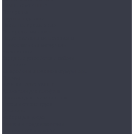
Лампы галогенные
Полировка
Круги и подложки
Пасты полировальные
Полировка металлов
Подготовительные материалы
Шлифовальные материалы
Электроника
Зарядные устройства и кабели
Наушники
Батарейки и внешние аккумуляторы
Прочее
Визитки парковочные
Держатели для телефона
Провода для прикуривателя
Тросы и стяжки груза
Сувениры
Наборы для ухода
Клипсы и предохранители
Технические жидкости