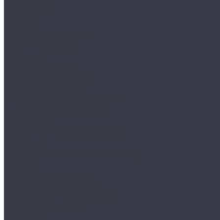
Распылители
Инструменты
Автосвет
Лампы светодиодные
Лампы галогенные
Полировка
Круги и подложки
Пасты полировальные
Полировка металлов
Подготовительные материалы
Шлифовальные материалы
Электроника
Зарядные устройства и кабели
Наушники
Батарейки и внешние аккумуляторы
Прочее
Визитки парковочные
Держатели для телефона
Провода для прикуривателя
Тросы и стяжки груза
Сувениры