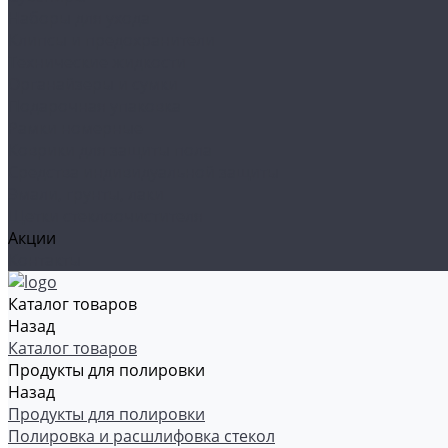
Наборы для ухода
Клипсы и предохранители
Технические жидкости
Органайзеры и сумки
Подарочная упаковка
Рамки номерные
Коврики для защиты пола
Средства индивидуальной защиты
Эмали, грунты, лаки
Щетки стеклоочистителя
Акции
Контакты
Каталог товаров
Назад
Каталог товаров
Продукты для полировки
Назад
Продукты для полировки
Полировка и расшлифовка стекол