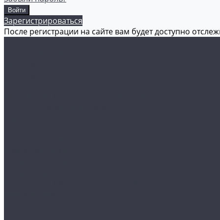
Зарегистрироваться
После регистрации на сайте вам будет доступно отсле
...
Каталог товаров
Аксессуары
Аппликаторы
Кисти и щетки
Микрофибры, салфетки, варежки, губки
Триггеры, емкости и ведра
Другое
Акционные товары
Реставрация кожи
Краска для кожи
Средства для чистки кожи
Средства для ремонта кожи
Инструменты для реставрации кожи
Мойка и уход
Интерьер
Экстерьер