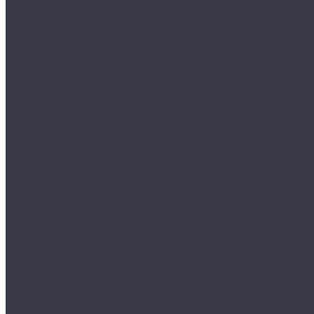
Защитные покрытия
Для стекол
Керамика и жидкое стекло
Воски, кварцы и др
Пленки
Сребки/выгонки/ракеля
Тонировочные
Бронепленки
Инструменты для пленок
Ножи и лезвия
Составы для установки пленок
Реставрация стекол
Расходные материалы для реставрации стекол
Инструменты для реставрации стекол
Оборудование
Торнадоры
Полировальные машинки
Фонари
Турбосушки и озонаторы
Оборудование для моек