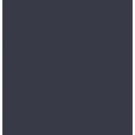
Воски, кварцы и др
Пленки
Сребки/выгонки/ракеля
Тонировочные
Бронепленки
Инструменты для пленок
Ножи и лезвия
Составы для установки пленок
Реставрация стекол
Расходные материалы для реставрации стекол
Инструменты для реставрации стекол
Оборудование
Торнадоры
Полировальные машинки
Фонари
Турбосушки и озонаторы
Оборудование для моек
Распылители
Инструменты
Автосвет
Лампы светодиодные