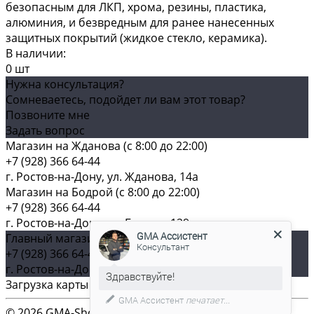
безопасным для ЛКП, хрома, резины, пластика,
алюминия, и безвредным для ранее нанесенных
защитных покрытий (жидкое стекло, керамика).
В наличии:
0 шт
Нужна консультация?
Сомневаетесь, подойдет ли вам этот товар?
Позвоните мне
Задать вопрос
Магазин на Жданова (c 8:00 до 22:00)
+7 (928) 366 64-44
г. Ростов-на-Дону, ул. Жданова, 14а
Магазин на Бодрой (c 8:00 до 22:00)
+7 (928) 366 64-44
г. Ростов-на-Дону, ул. Бодрая, 129
GMA Ассистент
Главный магазин (c 8:00 до 22:00)
Консультант
+7 (928) 366 64-44
г. Ростов-на-Дону, ул. Плиева, д. 61
Загрузка карты ...
GMA Ассистент
печатает...
© 2026 GMA-Shop, Все права защищены