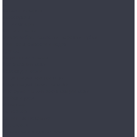
...
Каталог товаров
Аксессуары
Аппликаторы
Кисти и щетки
Микрофибры, салфетки, варежки, губки
Триггеры, емкости и ведра
Другое
Акционные товары
Реставрация кожи
Краска для кожи
Средства для чистки кожи
Средства для ремонта кожи
Инструменты для реставрации кожи
Мойка и уход
Интерьер
Экстерьер
Защитные покрытия
Для стекол
Керамика и жидкое стекло