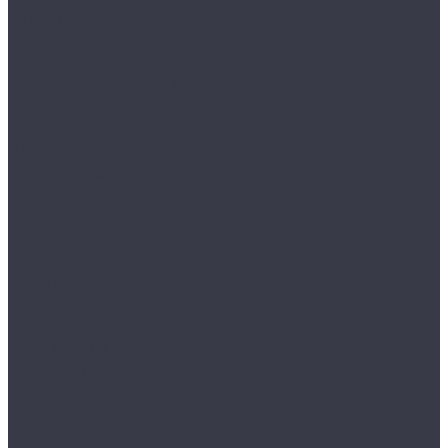
Лампы галогенные
Полировка
Круги и подложки
Пасты полировальные
Полировка металлов
Подготовительные материалы
Шлифовальные материалы
Электроника
Зарядные устройства и кабели
Наушники
Батарейки и внешние аккумуляторы
Прочее
Визитки парковочные
Держатели для телефона
Провода для прикуривателя
Тросы и стяжки груза
Сувениры
Наборы для ухода
Клипсы и предохранители
Технические жидкости