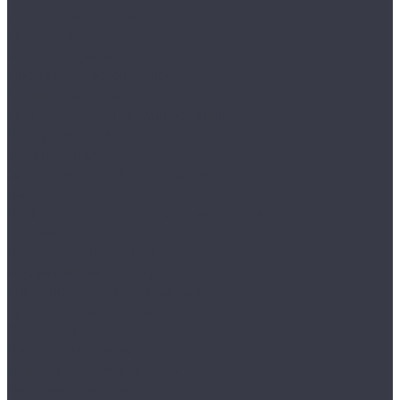
Лампы галогенные
Полировка
Круги и подложки
Пасты полировальные
Полировка металлов
Подготовительные материалы
Шлифовальные материалы
Электроника
Зарядные устройства и кабели
Наушники
Батарейки и внешние аккумуляторы
Прочее
Визитки парковочные
Держатели для телефона
Провода для прикуривателя
Тросы и стяжки груза
Сувениры
Наборы для ухода
Клипсы и предохранители
Технические жидкости