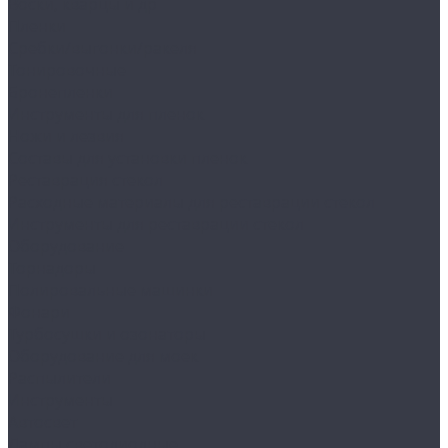
Воски, кварцы и др
Пленки
Сребки/выгонки/ракеля
Тонировочные
Бронепленки
Инструменты для пленок
Ножи и лезвия
Составы для установки пленок
Реставрация стекол
Расходные материалы для реставрации стекол
Инструменты для реставрации стекол
Оборудование
Торнадоры
Полировальные машинки
Фонари
Турбосушки и озонаторы
Оборудование для моек
Распылители
Инструменты
Автосвет
Лампы светодиодные