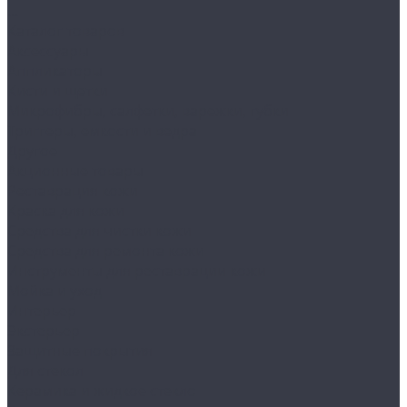
...
Каталог товаров
Аксессуары
Аппликаторы
Кисти и щетки
Микрофибры, салфетки, варежки, губки
Триггеры, емкости и ведра
Другое
Акционные товары
Реставрация кожи
Краска для кожи
Средства для чистки кожи
Средства для ремонта кожи
Инструменты для реставрации кожи
Мойка и уход
Интерьер
Экстерьер
Защитные покрытия
Для стекол
Керамика и жидкое стекло