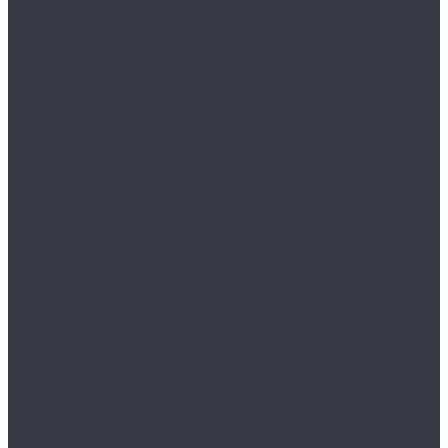
...
Каталог товаров
Аксессуары
Аппликаторы
Кисти и щетки
Микрофибры, салфетки, варежки, губки
Триггеры, емкости и ведра
Другое
Акционные товары
Реставрация кожи
Краска для кожи
Средства для чистки кожи
Средства для ремонта кожи
Инструменты для реставрации кожи
Мойка и уход
Интерьер
Экстерьер
Защитные покрытия
Для стекол
Керамика и жидкое стекло