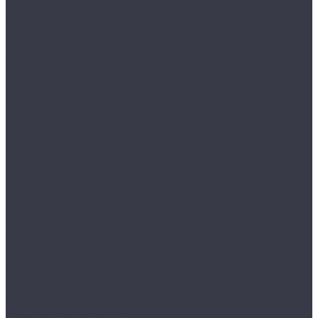
Воски, кварцы и др
Пленки
Сребки/выгонки/ракеля
Тонировочные
Бронепленки
Инструменты для пленок
Ножи и лезвия
Составы для установки пленок
Реставрация стекол
Расходные материалы для реставрации стекол
Инструменты для реставрации стекол
Оборудование
Торнадоры
Полировальные машинки
Фонари
Турбосушки и озонаторы
Оборудование для моек
Распылители
Инструменты
Автосвет
Лампы светодиодные