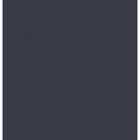
Лампы галогенные
Полировка
Круги и подложки
Пасты полировальные
Полировка металлов
Подготовительные материалы
Шлифовальные материалы
Электроника
Зарядные устройства и кабели
Наушники
Батарейки и внешние аккумуляторы
Прочее
Визитки парковочные
Держатели для телефона
Провода для прикуривателя
Тросы и стяжки груза
Сувениры
Наборы для ухода
Клипсы и предохранители
Технические жидкости