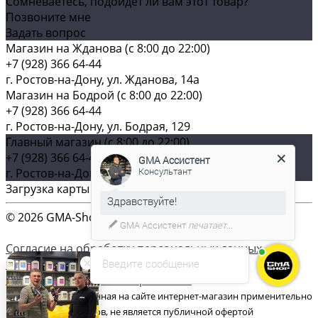
Сомневаетесь, подойдет ли вам этот товар?
Позвоните мне
Задать вопрос
Магазин на Жданова (c 8:00 до 22:00)
+7 (928) 366 64-44
г. Ростов-на-Дону, ул. Жданова, 14а
Магазин на Бодрой (c 8:00 до 22:00)
+7 (928) 366 64-44
г. Ростов-на-Дону, ул. Бодрая, 129
Главный магазин (c 8:00 до 22:00)
+7 (928) 366 64-44
GMA Ассистент
Консультант
г. Ростов-на-Дону, ул. Плиева, д. 61
Загрузка карты ...
© 2026 GMA-Shop, Все права защищены
GMA Ассистент
печатает...
Согласие на обработку персональных данных
Согласие на обработку файлов cookies
Введите сообщение
Согласие на получение рассылки
Цена товаров, указанная на сайте интернет-магазин применительно
к каждому из их видов, не является публичной офертой