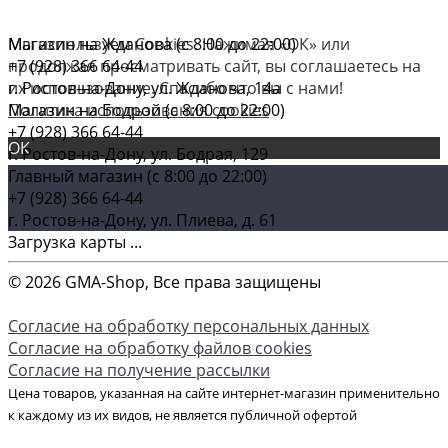
Магазин на Жданова (c 8:00 до 22:00)
Мы используем Cookies. Нажимая «ОК» или
+7 (928) 366 64-44
продолжая просматривать сайт, вы соглашаетесь на
г. Ростов-на-Дону, ул. Жданова, 14а
их использование. Спасибо что вы с нами!
Магазин на Бодрой (c 8:00 до 22:00)
Политика использования cookies
+7 (928) 366 64-44
ОК
г. Ростов-на-Дону, ул. Бодрая, 129
Главный магазин (c 8:00 до 22:00)
+7 (928) 366 64-44
г. Ростов-на-Дону, ул. Плиева, д. 61
Загрузка карты ...
© 2026 GMA-Shop, Все права защищены
Согласие на обработку персональных данных
Согласие на обработку файлов cookies
Согласие на получение рассылки
Цена товаров, указанная на сайте интернет-магазин применительно
к каждому из их видов, не является публичной офертой