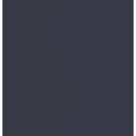
Турбосушки и озонаторы
Оборудование для моек
Распылители
Инструменты
Автосвет
Лампы светодиодные
Лампы галогенные
Полировка
Круги и подложки
Пасты полировальные
Полировка металлов
Подготовительные материалы
Шлифовальные материалы
Электроника
Зарядные устройства и кабели
Наушники
Батарейки и внешние аккумуляторы
Прочее
Визитки парковочные
Держатели для телефона
Провода для прикуривателя