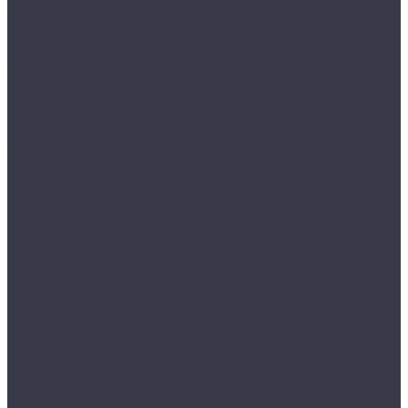
Интерьер
Экстерьер
Защитные покрытия
Для стекол
Керамика и жидкое стекло
Воски, кварцы и др
Пленки
Сребки/выгонки/ракеля
Тонировочные
Бронепленки
Инструменты для пленок
Ножи и лезвия
Составы для установки пленок
Реставрация стекол
Расходные материалы для реставрации стекол
Инструменты для реставрации стекол
Оборудование
Торнадоры
Полировальные машинки
Фонари