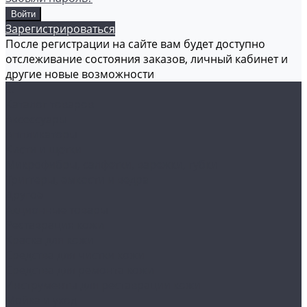
Зарегистрироваться
После регистрации на сайте вам будет доступно
отслеживание состояния заказов, личный кабинет и
другие новые возможности
...
Каталог товаров
Аксессуары
Аппликаторы
Кисти и щетки
Микрофибры, салфетки, варежки, губки
Триггеры, емкости и ведра
Другое
Акционные товары
Реставрация кожи
Краска для кожи
Средства для чистки кожи
Средства для ремонта кожи
Инструменты для реставрации кожи
Мойка и уход