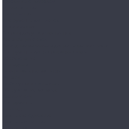
Сребки/выгонки/ракеля
Тонировочные
Бронепленки
Инструменты для пленок
Ножи и лезвия
Составы для установки пленок
Реставрация стекол
Расходные материалы для реставрации стекол
Инструменты для реставрации стекол
Оборудование
Торнадоры
Полировальные машинки
Фонари
Турбосушки и озонаторы
Оборудование для моек
Распылители
Инструменты
Автосвет
Лампы светодиодные
Лампы галогенные
Полировка