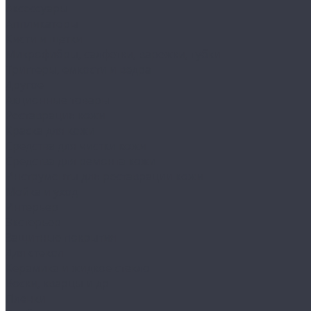
Аксессуары
Аппликаторы
Кисти и щетки
Микрофибры, салфетки, варежки, губки
Триггеры, емкости и ведра
Другое
Акционные товары
Реставрация кожи
Краска для кожи
Средства для чистки кожи
Средства для ремонта кожи
Инструменты для реставрации кожи
Мойка и уход
Интерьер
Экстерьер
Защитные покрытия
Для стекол
Керамика и жидкое стекло
Воски, кварцы и др
Пленки