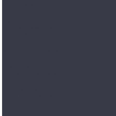
Круги и подложки
Пасты полировальные
Полировка металлов
Подготовительные материалы
Шлифовальные материалы
Электроника
Зарядные устройства и кабели
Наушники
Батарейки и внешние аккумуляторы
Прочее
Визитки парковочные
Держатели для телефона
Провода для прикуривателя
Тросы и стяжки груза
Сувениры
Наборы для ухода
Клипсы и предохранители
Технические жидкости
Органайзеры и сумки
Подарочная упаковка