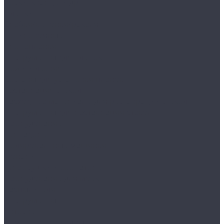
Воски, кварцы и др
Пленки
Сребки/выгонки/ракеля
Тонировочные
Бронепленки
Инструменты для пленок
Ножи и лезвия
Составы для установки пленок
Реставрация стекол
Расходные материалы для реставрации стекол
Инструменты для реставрации стекол
Оборудование
Торнадоры
Полировальные машинки
Фонари
Турбосушки и озонаторы
Оборудование для моек
Распылители
Инструменты
Автосвет
Лампы светодиодные