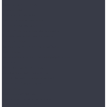
Лампы галогенные
Полировка
Круги и подложки
Пасты полировальные
Полировка металлов
Подготовительные материалы
Шлифовальные материалы
Электроника
Зарядные устройства и кабели
Наушники
Батарейки и внешние аккумуляторы
Прочее
Визитки парковочные
Держатели для телефона
Провода для прикуривателя
Тросы и стяжки груза
Сувениры
Наборы для ухода
Клипсы и предохранители
Технические жидкости