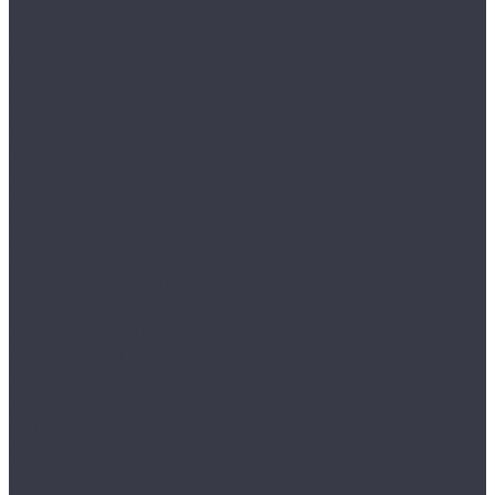
...
Каталог товаров
Аксессуары
Аппликаторы
Кисти и щетки
Микрофибры, салфетки, варежки, губки
Триггеры, емкости и ведра
Другое
Акционные товары
Реставрация кожи
Краска для кожи
Средства для чистки кожи
Средства для ремонта кожи
Инструменты для реставрации кожи
Мойка и уход
Интерьер
Экстерьер
Защитные покрытия
Для стекол
Керамика и жидкое стекло