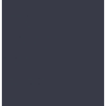
Воски, кварцы и др
Пленки
Сребки/выгонки/ракеля
Тонировочные
Бронепленки
Инструменты для пленок
Ножи и лезвия
Составы для установки пленок
Реставрация стекол
Расходные материалы для реставрации стекол
Инструменты для реставрации стекол
Оборудование
Торнадоры
Полировальные машинки
Фонари
Турбосушки и озонаторы
Оборудование для моек
Распылители
Инструменты
Автосвет
Лампы светодиодные