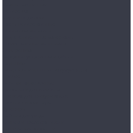
Лампы галогенные
Полировка
Круги и подложки
Пасты полировальные
Полировка металлов
Подготовительные материалы
Шлифовальные материалы
Электроника
Зарядные устройства и кабели
Наушники
Батарейки и внешние аккумуляторы
Прочее
Визитки парковочные
Держатели для телефона
Провода для прикуривателя
Тросы и стяжки груза
Сувениры
Наборы для ухода
Клипсы и предохранители
Технические жидкости