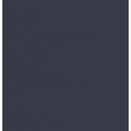
...
Каталог товаров
Аксессуары
Аппликаторы
Кисти и щетки
Микрофибры, салфетки, варежки, губки
Триггеры, емкости и ведра
Другое
Акционные товары
Реставрация кожи
Краска для кожи
Средства для чистки кожи
Средства для ремонта кожи
Инструменты для реставрации кожи
Мойка и уход
Интерьер
Экстерьер
Защитные покрытия
Для стекол
Керамика и жидкое стекло