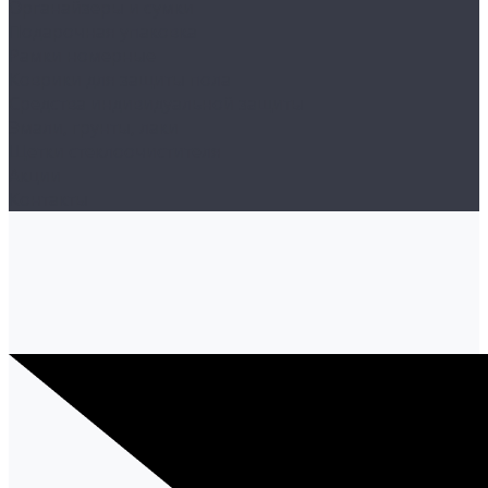
Органайзеры и сумки
Подарочная упаковка
Рамки номерные
Коврики для защиты пола
Средства индивидуальной защиты
Эмали, грунты, лаки
Щетки стеклоочистителя
Акции
Контакты