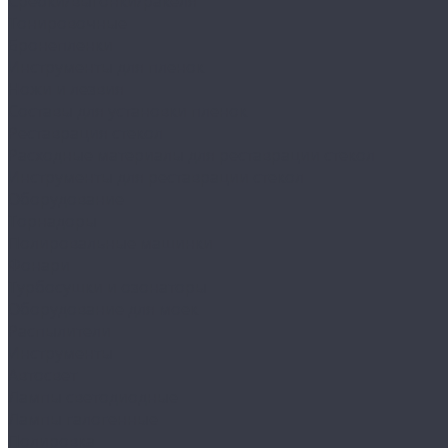
Сребки/выгонки/ракеля
Тонировочные
Бронепленки
Инструменты для пленок
Ножи и лезвия
Составы для установки пленок
Реставрация стекол
Расходные материалы для реставрации стекол
Инструменты для реставрации стекол
Оборудование
Торнадоры
Полировальные машинки
Фонари
Турбосушки и озонаторы
Оборудование для моек
Распылители
Инструменты
Автосвет
Лампы светодиодные
Лампы галогенные
Полировка