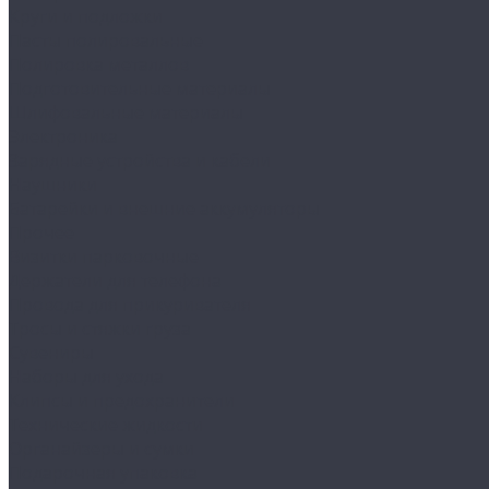
Круги и подложки
Пасты полировальные
Полировка металлов
Подготовительные материалы
Шлифовальные материалы
Электроника
Зарядные устройства и кабели
Наушники
Батарейки и внешние аккумуляторы
Прочее
Визитки парковочные
Держатели для телефона
Провода для прикуривателя
Тросы и стяжки груза
Сувениры
Наборы для ухода
Клипсы и предохранители
Технические жидкости
Органайзеры и сумки
Подарочная упаковка