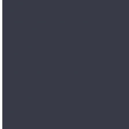
Аксессуары
Аппликаторы
Кисти и щетки
Микрофибры, салфетки, варежки, губки
Триггеры, емкости и ведра
Другое
Акционные товары
Реставрация кожи
Краска для кожи
Средства для чистки кожи
Средства для ремонта кожи
Инструменты для реставрации кожи
Мойка и уход
Интерьер
Экстерьер
Защитные покрытия
Для стекол
Керамика и жидкое стекло
Воски, кварцы и др
Пленки