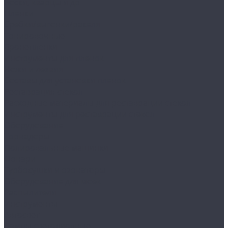
Воски, кварцы и др
Пленки
Сребки/выгонки/ракеля
Тонировочные
Бронепленки
Инструменты для пленок
Ножи и лезвия
Составы для установки пленок
Реставрация стекол
Расходные материалы для реставрации стекол
Инструменты для реставрации стекол
Оборудование
Торнадоры
Полировальные машинки
Фонари
Турбосушки и озонаторы
Оборудование для моек
Распылители
Инструменты
Автосвет
Лампы светодиодные