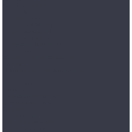
Лампы галогенные
Полировка
Круги и подложки
Пасты полировальные
Полировка металлов
Подготовительные материалы
Шлифовальные материалы
Электроника
Зарядные устройства и кабели
Наушники
Батарейки и внешние аккумуляторы
Прочее
Визитки парковочные
Держатели для телефона
Провода для прикуривателя
Тросы и стяжки груза
Сувениры
Наборы для ухода
Клипсы и предохранители
Технические жидкости