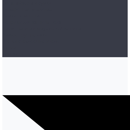
Органайзеры и сумки
Подарочная упаковка
Рамки номерные
Коврики для защиты пола
Средства индивидуальной защиты
Эмали, грунты, лаки
Щетки стеклоочистителя
Акции
Контакты