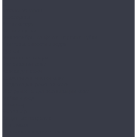
...
Каталог товаров
Аксессуары
Аппликаторы
Кисти и щетки
Микрофибры, салфетки, варежки, губки
Триггеры, емкости и ведра
Другое
Акционные товары
Реставрация кожи
Краска для кожи
Средства для чистки кожи
Средства для ремонта кожи
Инструменты для реставрации кожи
Мойка и уход
Интерьер
Экстерьер
Защитные покрытия
Для стекол
Керамика и жидкое стекло