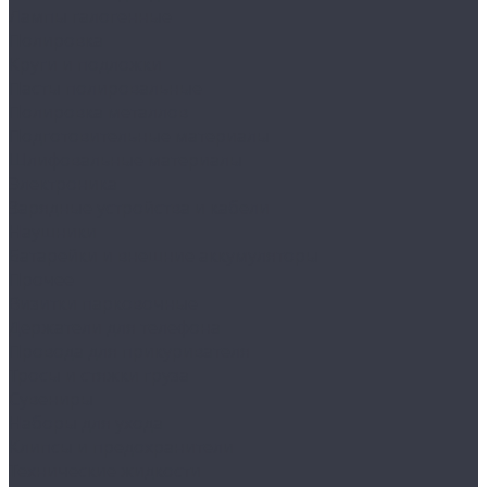
Лампы галогенные
Полировка
Круги и подложки
Пасты полировальные
Полировка металлов
Подготовительные материалы
Шлифовальные материалы
Электроника
Зарядные устройства и кабели
Наушники
Батарейки и внешние аккумуляторы
Прочее
Визитки парковочные
Держатели для телефона
Провода для прикуривателя
Тросы и стяжки груза
Сувениры
Наборы для ухода
Клипсы и предохранители
Технические жидкости