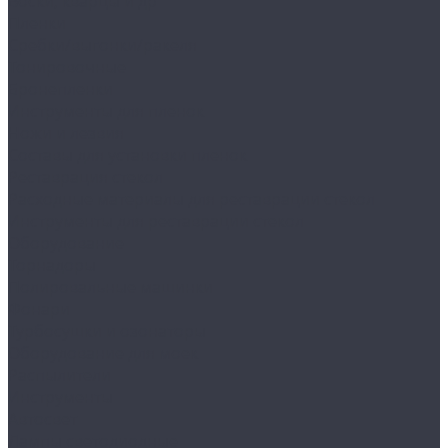
Воски, кварцы и др
Пленки
Сребки/выгонки/ракеля
Тонировочные
Бронепленки
Инструменты для пленок
Ножи и лезвия
Составы для установки пленок
Реставрация стекол
Расходные материалы для реставрации стекол
Инструменты для реставрации стекол
Оборудование
Торнадоры
Полировальные машинки
Фонари
Турбосушки и озонаторы
Оборудование для моек
Распылители
Инструменты
Автосвет
Лампы светодиодные