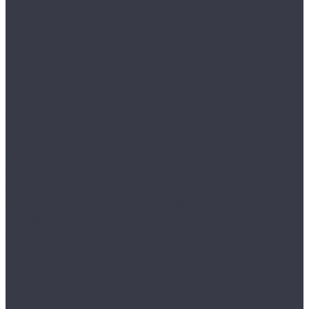
...
Каталог товаров
Аксессуары
Аппликаторы
Кисти и щетки
Микрофибры, салфетки, варежки, губки
Триггеры, емкости и ведра
Другое
Акционные товары
Реставрация кожи
Краска для кожи
Средства для чистки кожи
Средства для ремонта кожи
Инструменты для реставрации кожи
Мойка и уход
Интерьер
Экстерьер
Защитные покрытия
Для стекол
Керамика и жидкое стекло