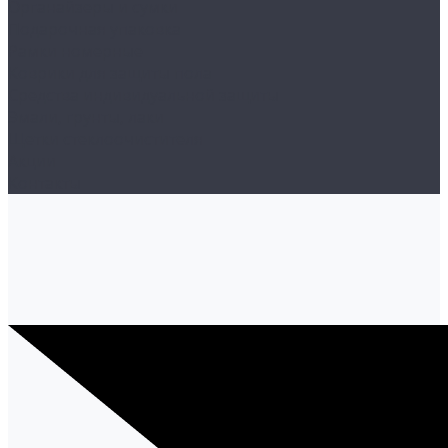
Органайзеры и сумки
Подарочная упаковка
Рамки номерные
Коврики для защиты пола
Средства индивидуальной защиты
Эмали, грунты, лаки
Щетки стеклоочистителя
Акции
Контакты