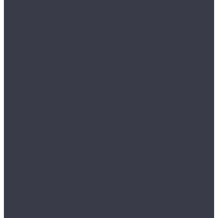
Воски, кварцы и др
Пленки
Сребки/выгонки/ракеля
Тонировочные
Бронепленки
Инструменты для пленок
Ножи и лезвия
Составы для установки пленок
Реставрация стекол
Расходные материалы для реставрации стекол
Инструменты для реставрации стекол
Оборудование
Торнадоры
Полировальные машинки
Фонари
Турбосушки и озонаторы
Оборудование для моек
Распылители
Инструменты
Автосвет
Лампы светодиодные