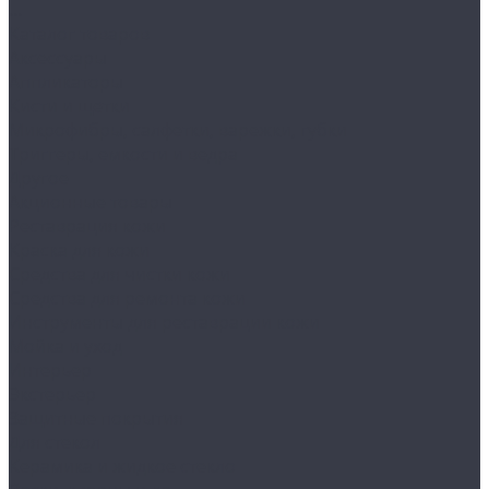
...
Каталог товаров
Аксессуары
Аппликаторы
Кисти и щетки
Микрофибры, салфетки, варежки, губки
Триггеры, емкости и ведра
Другое
Акционные товары
Реставрация кожи
Краска для кожи
Средства для чистки кожи
Средства для ремонта кожи
Инструменты для реставрации кожи
Мойка и уход
Интерьер
Экстерьер
Защитные покрытия
Для стекол
Керамика и жидкое стекло