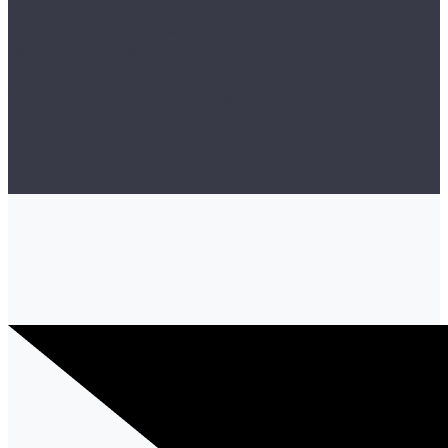
Органайзеры и сумки
Подарочная упаковка
Рамки номерные
Коврики для защиты пола
Средства индивидуальной защиты
Эмали, грунты, лаки
Щетки стеклоочистителя
Акции
Контакты