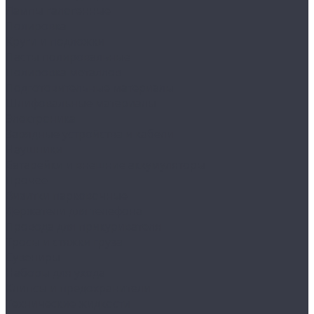
Лампы галогенные
Полировка
Круги и подложки
Пасты полировальные
Полировка металлов
Подготовительные материалы
Шлифовальные материалы
Электроника
Зарядные устройства и кабели
Наушники
Батарейки и внешние аккумуляторы
Прочее
Визитки парковочные
Держатели для телефона
Провода для прикуривателя
Тросы и стяжки груза
Сувениры
Наборы для ухода
Клипсы и предохранители
Технические жидкости