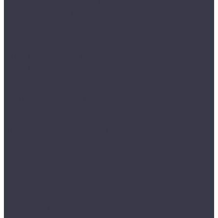
Турбосушки и озонаторы
Оборудование для моек
Распылители
Инструменты
Автосвет
Лампы светодиодные
Лампы галогенные
Полировка
Круги и подложки
Пасты полировальные
Полировка металлов
Подготовительные материалы
Шлифовальные материалы
Электроника
Зарядные устройства и кабели
Наушники
Батарейки и внешние аккумуляторы
Прочее
Визитки парковочные
Держатели для телефона
Провода для прикуривателя