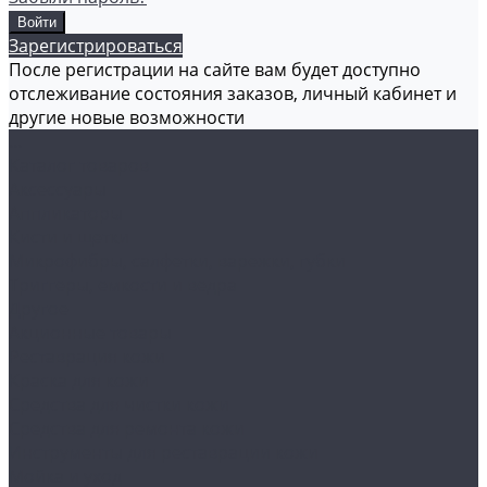
Зарегистрироваться
После регистрации на сайте вам будет доступно
отслеживание состояния заказов, личный кабинет и
другие новые возможности
...
Каталог товаров
Аксессуары
Аппликаторы
Кисти и щетки
Микрофибры, салфетки, варежки, губки
Триггеры, емкости и ведра
Другое
Акционные товары
Реставрация кожи
Краска для кожи
Средства для чистки кожи
Средства для ремонта кожи
Инструменты для реставрации кожи
Мойка и уход