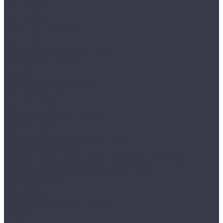
Интерьер
Экстерьер
Защитные покрытия
Для стекол
Керамика и жидкое стекло
Воски, кварцы и др
Пленки
Сребки/выгонки/ракеля
Тонировочные
Бронепленки
Инструменты для пленок
Ножи и лезвия
Составы для установки пленок
Реставрация стекол
Расходные материалы для реставрации стекол
Инструменты для реставрации стекол
Оборудование
Торнадоры
Полировальные машинки
Фонари