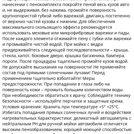
нанесении с пенокомплекта покройте пеной весь кузов авто
и, не выдерживая, без нажима, промойте поверхность
крупнопористой губкой либо варежкой, двигаясь постепенно
от верхних частей кузова к нижним. Для обеспечения
максимального скользящего эффекта рекомендуется
использовать меховые или микрофибровые варежки и пады.
После каждого элемента отжимайте пену с губки или варежки
и промывайте чистой водой. При мойке с ведра
придерживайтесь следующей последовательности – крыша,
стекла, капот, боковые двери, крышка багажника, бампера,
пороги. После процедуры тщательно промойте кузов водой.
Не допускайте высыхания на поверхности! Не применяйте
состав под прямыми солнечными лучами! Перед
применением тщательно взболтайте! Меры
предосторожности: При попадании в глаза либо на
поверхность кожи – промыть большим количеством воды.
При необходимости обратиться к врачу. Соблюдайте технику
безопасности – используйте перчатки и защитные крема.
Условия хранения: Хранить при температуре +5° +25°С.
Избегать попадания прямых солнечных лучей и воздействия
нагревательных Характеристики: деликатный автошампунь с
нейтральным PH для ручной мойки автомобиля отличается
высоким пенообразованием, хорошей моющей способностью